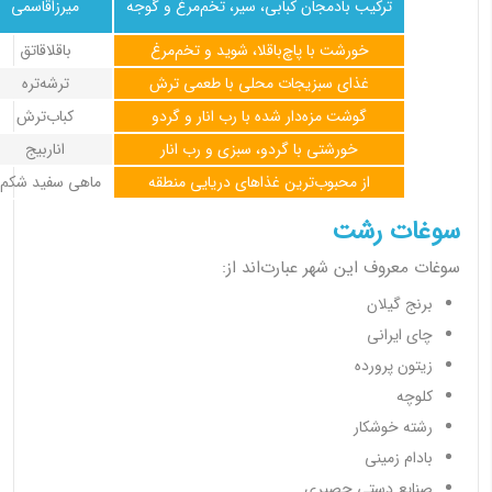
ترکیب بادمجان کبابی، سیر، تخم‌مرغ و گوجه
میرزاقاسمی
خورشت با پاچ‌باقلا، شوید و تخم‌مرغ
باقلاقاتق
غذای سبزیجات محلی با طعمی ترش
ترشه‌تره
گوشت مزه‌دار شده با رب انار و گردو
کباب‌ترش
خورشتی با گردو، سبزی و رب انار
اناربیج
از محبوب‌ترین غذاهای دریایی منطقه
ماهی سفید شکم‌پ
سوغات رشت
سوغات معروف این شهر عبارت‌اند از:
برنج گیلان
چای ایرانی
زیتون پرورده
کلوچه
رشته خوشکار
بادام زمینی
صنایع دستی حصیری