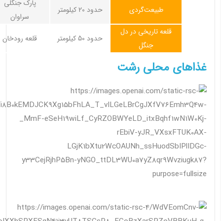
پارک جنگلی
طبیعت‌گردی
حدود 20 کیلومتر
سراوان
قلعه تاریخی در دل
حدود 50 کیلومتر
قلعه رودخان
جنگل
غذاهای محلی رشت