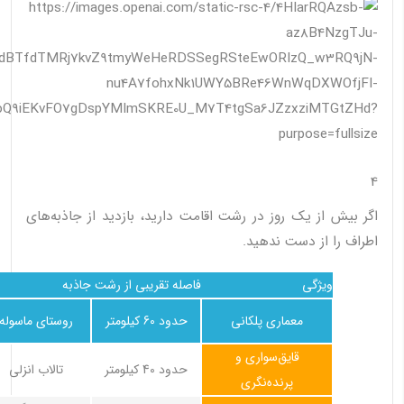
4
اگر بیش از یک روز در رشت اقامت دارید، بازدید از جاذبه‌های
اطراف را از دست ندهید.
ویژگی
فاصله تقریبی از رشت
جاذبه
معماری پلکانی
حدود 60 کیلومتر
روستای ماسوله
قایق‌سواری و
حدود 40 کیلومتر
تالاب انزلی
پرنده‌نگری