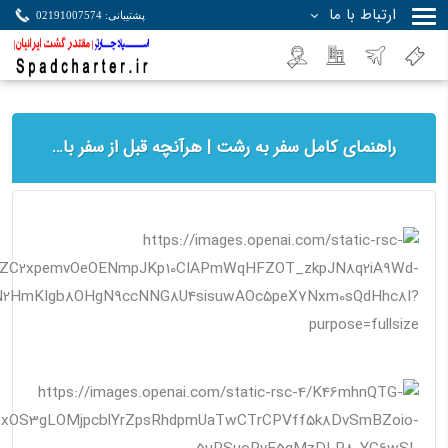
ارتباط با ما
پشتیبانی: 02191007574
جستجو
راهنمای کامل سفر به رشت | هرآنچه قبل از سفر باید بدانید