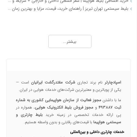
خرید اقساطی بلیط هواپیما | سفر قسطی داخلی و خارجی + شرایط و مدارک | اسپادچارتر
بلیط سیستمی تهران تبریز | راهنمای خرید، قیمت، مزایا و بهترین زمان رزرو
همه چیز درباره خرید بلیط هواپیما 2
خرید بلیط هواپیما اصفهان به نجف | بهترین قیمت، رزرو آنلاین و لحظه آخری
بیشتر...
طرح هفتگی اسپادچارتر | بلیط هواپیما بخرید و 5 میلیون تومان اعتبار سفر برنده شوید
خرید بلیط چارتری و لحظه آخری هواپیما از اسپادچارتر 724
پروازهای هواپیمایی جی‌اسکای از ترمینال 2 مهرآباد – معرفی و راهنمای کامل
درباره ما
هواپیمایی جی اسکای؛ نسل جدید پروازهای ایرانی از قلب اصفهان
اسپادچارتر | راهکاری نوین برای مدیریت سفرهای سازمانی
اسپادچارتر
نام برند تجاری
شرکت مقتدرگشت ایرانیان
است —
مسیرهای پروازی ماهان | مقاصد داخلی و بین‌المللی ایرلاین ماهان با اسپادچارتر – بهترین نرخ‌ها و خدمات
یکی از پویا‌ترین و معتبرترین شرکت‌های خدمات هوایی در ایران.
همه چیز درباره خرید بلیط هواپیما 3
ما با داشتن
مجوز فعالیت از سازمان هواپیمایی کشوری به شماره
ثبت 493887
و
مجوز فروش بلیط الکترونیک هوایی
، همواره در
نکات مهم و کلیدی خرید بلیط هواپیما
پی ارائه خدمات تخصصی در زمینه خرید
بلیط چارتری و
رزرو بلیط پرواز داخلی با اسپادچارتر
سیستمی هواپیما
با قیمت‌های رقابتی و بدون واسطه هستیم.
خرید بلیط چارتر با اسپادچارتر | تجربه سفر ارزان، سریع و مطمئن
خدمات چارتری داخلی و بین‌المللی
بلیط لحظه آخری هواپیما خرید بلیط ارزان هواپیما