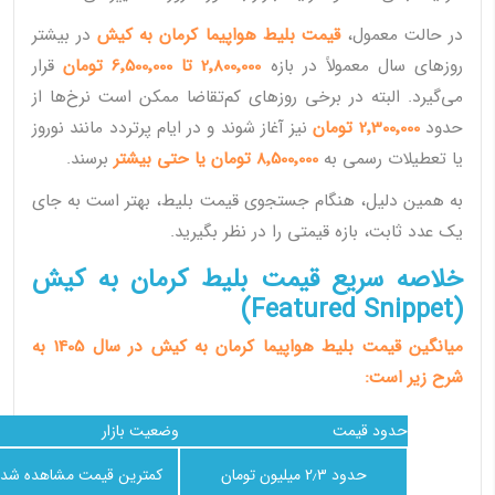
در حالت معمول،
قیمت بلیط هواپیما کرمان به کیش
در بیشتر
روزهای سال معمولاً در بازه
2٬800٬000 تا 6٬500٬000 تومان
قرار
می‌گیرد. البته در برخی روزهای کم‌تقاضا ممکن است نرخ‌ها از
حدود
2٬300٬000 تومان
نیز آغاز شوند و در ایام پرتردد مانند نوروز
یا تعطیلات رسمی به
8٬500٬000 تومان یا حتی بیشتر
برسند.
به همین دلیل، هنگام جستجوی قیمت بلیط، بهتر است به جای
یک عدد ثابت، بازه قیمتی را در نظر بگیرید.
خلاصه سریع قیمت بلیط کرمان به کیش
(Featured Snippet)
میانگین قیمت بلیط هواپیما کرمان به کیش در سال 1405 به
شرح زیر است:
حدود قیمت
وضعیت بازار
حدود 2٫3 میلیون تومان
کمترین قیمت مشاهده شده