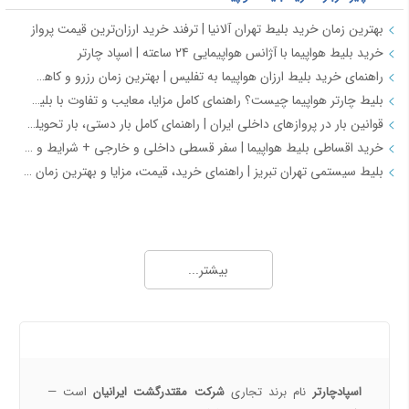
بهترین زمان خرید بلیط تهران آلانیا | ترفند خرید ارزان‌ترین قیمت پرواز
خرید بلیط هواپیما با آژانس هواپیمایی 24 ساعته | اسپاد چارتر
راهنمای خرید بلیط ارزان هواپیما به تفلیس | بهترین زمان رزرو و کاهش هزینه سفر
بلیط چارتر هواپیما چیست؟ راهنمای کامل مزایا، معایب و تفاوت با بلیط سیستمی
قوانین بار در پروازهای داخلی ایران | راهنمای کامل بار دستی، بار تحویلی و مقررات حمل بار
خرید اقساطی بلیط هواپیما | سفر قسطی داخلی و خارجی + شرایط و مدارک | اسپادچارتر
بلیط سیستمی تهران تبریز | راهنمای خرید، قیمت، مزایا و بهترین زمان رزرو
همه چیز درباره خرید بلیط هواپیما 2
خرید بلیط هواپیما اصفهان به نجف | بهترین قیمت، رزرو آنلاین و لحظه آخری
بیشتر...
طرح هفتگی اسپادچارتر | بلیط هواپیما بخرید و 5 میلیون تومان اعتبار سفر برنده شوید
خرید بلیط چارتری و لحظه آخری هواپیما از اسپادچارتر 724
پروازهای هواپیمایی جی‌اسکای از ترمینال 2 مهرآباد – معرفی و راهنمای کامل
درباره ما
هواپیمایی جی اسکای؛ نسل جدید پروازهای ایرانی از قلب اصفهان
اسپادچارتر | راهکاری نوین برای مدیریت سفرهای سازمانی
اسپادچارتر
نام برند تجاری
شرکت مقتدرگشت ایرانیان
است —
مسیرهای پروازی ماهان | مقاصد داخلی و بین‌المللی ایرلاین ماهان با اسپادچارتر – بهترین نرخ‌ها و خدمات