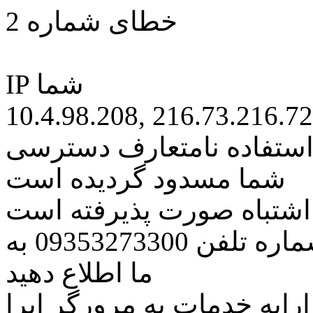
خطای شماره 2
IP شما
10.4.98.208, 216.73.216.72
 استفاده نامتعارف دسترسی
شما مسدود گردیده است
ه اشتباه صورت پذیرفته است
مراتب این مسئله را از طریق شماره تلفن 09353273300 به
ما اطلاع دهید
رایه خدمات به مرورگر اپرا