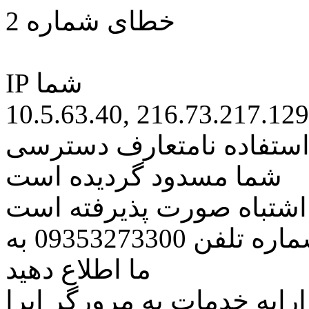
خطای شماره 2
IP شما
10.5.63.40, 216.73.217.129
 استفاده نامتعارف دسترسی
شما مسدود گردیده است
ه اشتباه صورت پذیرفته است
مراتب این مسئله را از طریق شماره تلفن 09353273300 به
ما اطلاع دهید
رایه خدمات به مرورگر اپرا