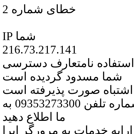
خطای شماره 2
IP شما
216.73.217.141
 استفاده نامتعارف دسترسی
شما مسدود گردیده است
ه اشتباه صورت پذیرفته است
مراتب این مسئله را از طریق شماره تلفن 09353273300 به
ما اطلاع دهید
رایه خدمات به مرورگر اپرا