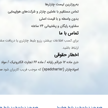
استرداد، بهترین نوع بلیط را انت
به‌روزترین لیست چارترها
شود.
تماس مستقیم با عاملین چارتر و شرکت‌های هواپیمایی
بدون واسطه و با قیمت اصلی
رزرو بلیط هواپیما از معتب
مشاوره رایگان و پشتیبانی 24 ساعته
تماس با ما
اسپادچارتر با اتصال مستقیم به ب
برای کسب اطلاعات بیشتر، رزرو بلیط چارتری یا دریافت مشاور
کرده است.
ارتباط باشید.
اخطار حقوقی
شرکت‌های هواپیمایی داخلی:
طبق
ماده 12 جرائم رایانه / ماده 66 تجارت الکترونیک / مواد 47 و 61 قانون ثبت اختراعات و علائم تجاری
اسپادچارتر (spadcharter)
که موجب فریب کاربران شود
مم
ایران ایر، ایرتور، آسمان، ساها، کی
آیروان، طوس، یزد، آوا، رایمون و دی
محبوب‌ترین مسیرهای پر
برخی از پرترددترین مسیرهای جستجو
همه چیز درباره خرید بلیط هواپیما
همه چیز درباره خرید بلیط هواپ