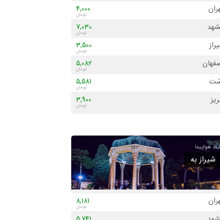
ران
4,000
هد
7,030
راز
3,500
فهان
5,082
شت
5,581
ریز
3,900
د
3,200
شیراز به
ران
8,181
هد
5,741