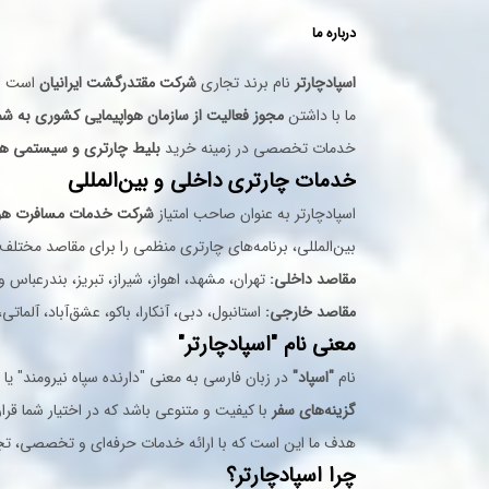
ترابزون
4,957
درباره ما
یکی از امکانات برجسته و کاربرد
دالامان
1,199
امکان برنامه‌ریزی دقیق برای خرید 
قندهار
اسپادچارتر
نام برند تجاری
شرکت مقتدرگشت ایرانیان
6,475
است — 
ما با داشتن
مجوز فعالیت از سازمان هواپیمایی کشوری به شماره ث
بوشهر
0,837
این ابزار شامل
جدول پروازی هر ش
خدمات تخصصی در زمینه خرید
بلیط چارتری و سیستمی هوا
خدمات چارتری داخلی و بین‌المللی
بهترین روز برای خرید بلیط هر مقصد
اسپادچارتر به عنوان صاحب امتیاز
شرکت خدمات مسافرت هو
مقایسه قیمت‌های روزانه
و برنامه‌ری
بین‌المللی، برنامه‌های چارتری منظمی را برای مقاصد مختلف
دسترسی آسان به انواع بلیط
: شامل 
مقاصد داخلی:
تهران، مشهد، اهواز، شیراز، تبریز، بندرعباس و 
این سیستم به کاربران این امکان 
مقاصد خارجی:
استانبول، دبی، آنکارا، باکو، عشق‌آباد، آلماتی
معنی نام "اسپادچارتر"
گزینه برای سفر خود را انتخاب کنند
نام
"اسپاد"
در زبان فارسی به معنی "دارنده سپاه نیرومند" یا 
بلیط چارتر و بلیط سیست
گزینه‌های سفر
با کیفیت و متنوعی باشد که در اختیار شما قرا
هدف ما این است که با ارائه خدمات حرفه‌ای و تخصصی، تجر
اسپادچارتر دسترسی هم‌زمان به ب
چرا اسپادچارتر؟