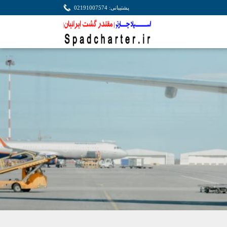
پشتیبانی: 02191007574