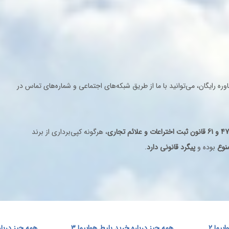
خاب کنند. نمایش هم‌زمان گزینه‌های مختلف باعث می‌شود انتخاب پرو
رترین و جامع‌ترین ایرلاین‌های پرواز داخلی و خارج
یش از
50 خط هوایی داخلی و بین‌المللی
، امکان رزرو بلیط از تمام
ه رایگان، می‌توانید با ما از طریق شبکه‌های اجتماعی و شماره‌های تماس در
، هرگونه کپی‌برداری از برند
نوع
بوده و
پیگرد قانونی دارد
.
ش، ماهان، کاسپین، قشم، چابهار، زاگرس، تابان، آتا، معراج، سپهران، اطلس، پویا،
گر شرکت‌های هواپیمایی داخلی.
وازی
 شده در اسپادچارتر عبارت‌اند از:
یما 2
همه چیز درباره خرید بلیط هواپیما 3
همه چیز دربار