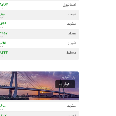
استانبول
4,383
نجف
,180
مشهد
,469
بغداد
2,957
شیراز
,095
مسقط
7,444
دبی
8,413
ایروان
5,506
زاهدان
,900
اهواز به
تفلیس
4,536
اهواز
,484
مشهد
,600
کرمان
,012
تهران
,627