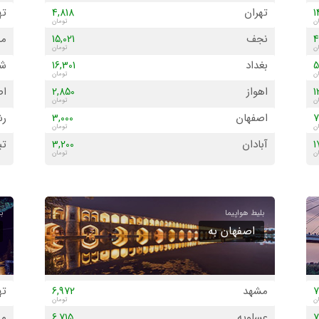
تهران
ته
4,818
1
نجف
مش
15,021
4
بغداد
شی
16,301
5
اهواز
اص
2,850
1
اصفهان
ر
3,000
7
آبادان
تب
3,200
1
تبریز
یز
3,603
1
شیراز
4,101
1
زاهدان
6,739
9
اصفهان به
کرمانشاه
5,700
1
رشت
6,001
7
مشهد
ته
6,972
7
یزد
3,701
7
عسلویه
مش
6,715
7