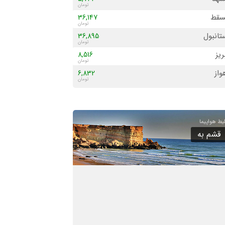
سقط
36,147
تانبول
36,895
ریز
8,516
واز
6,832
ی
19,040
لویه
4,613
یش
4,869
قشم به
لیس
18,709
هدان
9,583
شت
5,991
گان
10,567