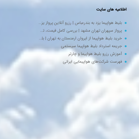
اطلاعیه های سایت
ت روز به روز و بر اساس مقصد،
بلیط هواپیما یزد به بندرعباس | رزرو آنلاین پرواز یزد بندرعباس | اسپادچارتر
پرواز سپهران تهران مشهد | بررسی کامل قیمت، تجربه سفر، مزایا و خرید بلیت
خرید بلیط هواپیما از ایروان ارمنستان به تهران | بلیط ایروان تهران EVN – THR
جریمه استرداد بلیط هواپیما سیستمی
ت که به شما کمک می‌کند:
آموزش رزرو بلیط هواپیما و چارتر
فهرست شرکت‌های هواپیمایی ایرانی
سامانه ثبت شکایات
جریمه استرداد بلیط هواپیما سیستمی
قوانین بلیط هواپیما چارتر
تعریف بلیط چارتر : پرواز چارتری چیست؟ Full charter | seat charter
سرعت و با اطمینان کامل، بهترین
 اساس بودجه، زمان سفر و شرایط