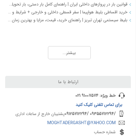
قوانین بار در پروازهای داخلی ایران | راهنمای کامل بار دستی، بار تحویلی و مقررات حمل بار
خرید اقساطی بلیط هواپیما | سفر قسطی داخلی و خارجی + شرایط و مدارک | اسپادچارتر
بلیط سیستمی تهران تبریز | راهنمای خرید، قیمت، مزایا و بهترین زمان رزرو
همه چیز درباره خرید بلیط هواپیما 2
خرید بلیط هواپیما اصفهان به نجف | بهترین قیمت، رزرو آنلاین و لحظه آخری
بیشتر...
طرح هفتگی اسپادچارتر | بلیط هواپیما بخرید و 5 میلیون تومان اعتبار سفر برنده شوید
خرید بلیط چارتری و لحظه آخری هواپیما از اسپادچارتر 724
پروازهای هواپیمایی جی‌اسکای از ترمینال 2 مهرآباد – معرفی و راهنمای کامل
هواپیمایی جی اسکای؛ نسل جدید پروازهای ایرانی از قلب اصفهان
ارتباط با ما
اسپادچارتر | راهکاری نوین برای مدیریت سفرهای سازمانی
مسیرهای پروازی ماهان | مقاصد داخلی و بین‌المللی ایرلاین ماهان با اسپادچارتر – بهترین نرخ‌ها و خدمات
خط ویژه: 91007574 021
برای
تماس تلفنی
کلیک کنید
همه چیز درباره خرید بلیط هواپیما 3
/09355712294
/09125712294
پشتیبان خارج از ساعات اداری
نکات مهم و کلیدی خرید بلیط هواپیما
MOGHTADERGASHT@YAHOO.COM
رزرو بلیط پرواز داخلی با اسپادچارتر
شماره حساب