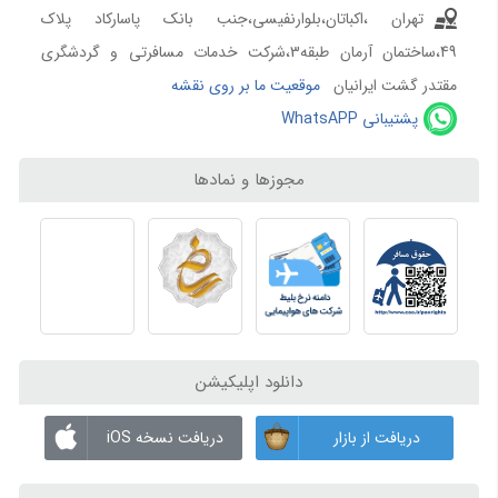
خرید بلیط چارتر با اسپادچارتر | تجربه سفر ارزان، سریع و مطمئن
تهران ،اکباتان،بلوارنفیسی،جنب بانک پاسارکاد پلاک
بلیط لحظه آخری هواپیما خرید بلیط ارزان هواپیما
49،ساختمان آرمان طبقه3،شرکت خدمات مسافرتی و گردشگری
تعیین قیمت بلیط‌های چارتری و سیستمی
مقتدر گشت ایرانیان
موقعیت ما بر روی نقشه
پشتیبانی WhatsAPP
همه چیز درباره تور ویزا اقامت
ویزای چین و قوانین سفر به چین برای ایرانیان (2026) | شرایط، مدارک، تمکن مالی و هزینه ویزا
مجوزها و نمادها
ویزای دبی؛ شرایط، هزینه و مدارک اخذ ویزای امارات
مهاجرت به اربیل و سلیمانیه عراق | شرایط اقامت، کار، تحصیل و هزینه زندگی ایرانیان 2026
ویزای امارات برای ایرانیان 1405 | شرایط، مدارک، هزینه و قوانین ورود به دبی
ویزای شنگن و قوانین سفر به اسپانیا برای ایرانیان | شرایط، مدارک، هزینه و راهنمای کامل 2026
ویزای شنگن و قوانین سفر به فرانسه برای ایرانیان | شرایط، مدارک، هزینه و مدت زمان صدور
رزرو بلیط هواپیما برای سفارت | رزرو پرواز ویزا با اسپادچارتر
دانلود اپلیکیشن
همه چیز درباره تور ویزا اقامت 2
شرایط سفر به عراق برای ایرانیان | ورود بدون ویزا به بغداد، مدارک لازم و قوانین 1405
دریافت از بازار
دریافت نسخه iOS
ویزای هند برای ایرانیان | شرایط سفر به هندوستان، مدارک، هزینه و قوانین ورود 2026
ویزای تایلند | راهنمای جامع دریافت ویزای تایلند برای ایرانیان (آپدیت 2026)