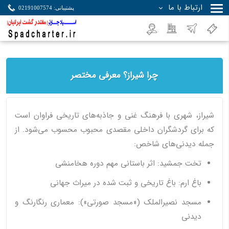
ارتباط با ما
پشتیبانی: 02191007574
جستجو
چرا شیراز؟ معرفی مختصر
شیراز، شهری با فرهنگ غنی و جاذبه‌های تاریخی فراوان است
که برای گردشگران داخلی مقصدی محبوب محسوب می‌شود. از
جمله دیدنی‌های شاخص:
تخت جمشید: اثر باستانی مهم دوره هخامنشی
باغ ارم: باغ تاریخی و ثبت شده در میراث جهانی
مسجد نصیرالملک («مسجد صورتی»): معماری رنگارنگ و
دیدنی