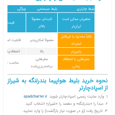
بلیط چارتری
بلیط سیستمی
ویژگی
متغیرتر، ممکن است
ثابت‌تر، معمولاً
قیمت
ارزان‌تر
بالاتر
غالباً محدود یا غیرقابل
معمولاً امکان‌پذیر
قابلیت استرداد
استرداد
پایین‌تر
بالا
انعطاف‌پذیری
سفرهایی با انعطاف
سفرهایی
مناسب برای
زمانی
برنامه‌ریزی‌شده
نحوه خرید بلیط هواپیما بندرلنگه به شیراز
از اسپادچارتر
1. وارد سایت رسمی اسپادچارتر شوید:
spadcharter.ir
2. مبدا را «بندرلنگه» و مقصد را «شیراز» انتخاب کنید.
3. تاریخ رفت (و در صورت نیاز بازگشت) را وارد نمایید.