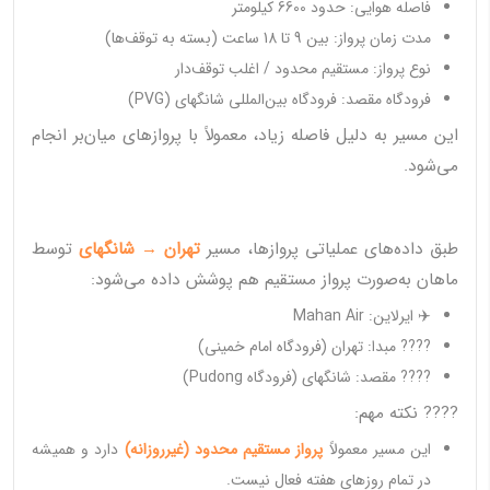
فاصله هوایی: حدود 6600 کیلومتر
مدت زمان پرواز: بین 9 تا 18 ساعت (بسته به توقف‌ها)
نوع پرواز: مستقیم محدود / اغلب توقف‌دار
فرودگاه مقصد: فرودگاه بین‌المللی شانگهای (PVG)
این مسیر به دلیل فاصله زیاد، معمولاً با پروازهای میان‌بر انجام
می‌شود.
طبق داده‌های عملیاتی پروازها، مسیر
تهران → شانگهای
توسط
ماهان به‌صورت پرواز مستقیم هم پوشش داده می‌شود:
✈️ ایرلاین: Mahan Air
???? مبدا: تهران (فرودگاه امام خمینی)
???? مقصد: شانگهای (فرودگاه Pudong)
???? نکته مهم:
این مسیر معمولاً
پرواز مستقیم محدود (غیرروزانه)
دارد و همیشه
در تمام روزهای هفته فعال نیست.