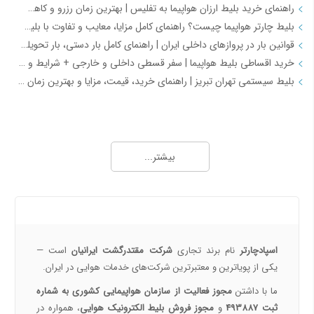
راهنمای خرید بلیط ارزان هواپیما به تفلیس | بهترین زمان رزرو و کاهش هزینه سفر
بلیط چارتر هواپیما چیست؟ راهنمای کامل مزایا، معایب و تفاوت با بلیط سیستمی
قوانین بار در پروازهای داخلی ایران | راهنمای کامل بار دستی، بار تحویلی و مقررات حمل بار
خرید اقساطی بلیط هواپیما | سفر قسطی داخلی و خارجی + شرایط و مدارک | اسپادچارتر
بلیط سیستمی تهران تبریز | راهنمای خرید، قیمت، مزایا و بهترین زمان رزرو
همه چیز درباره خرید بلیط هواپیما 2
خرید بلیط هواپیما اصفهان به نجف | بهترین قیمت، رزرو آنلاین و لحظه آخری
بیشتر...
طرح هفتگی اسپادچارتر | بلیط هواپیما بخرید و 5 میلیون تومان اعتبار سفر برنده شوید
خرید بلیط چارتری و لحظه آخری هواپیما از اسپادچارتر 724
پروازهای هواپیمایی جی‌اسکای از ترمینال 2 مهرآباد – معرفی و راهنمای کامل
درباره ما
هواپیمایی جی اسکای؛ نسل جدید پروازهای ایرانی از قلب اصفهان
اسپادچارتر | راهکاری نوین برای مدیریت سفرهای سازمانی
اسپادچارتر
نام برند تجاری
شرکت مقتدرگشت ایرانیان
است —
مسیرهای پروازی ماهان | مقاصد داخلی و بین‌المللی ایرلاین ماهان با اسپادچارتر – بهترین نرخ‌ها و خدمات
یکی از پویا‌ترین و معتبرترین شرکت‌های خدمات هوایی در ایران.
همه چیز درباره خرید بلیط هواپیما 3
ما با داشتن
مجوز فعالیت از سازمان هواپیمایی کشوری به شماره
ثبت 493887
و
مجوز فروش بلیط الکترونیک هوایی
، همواره در