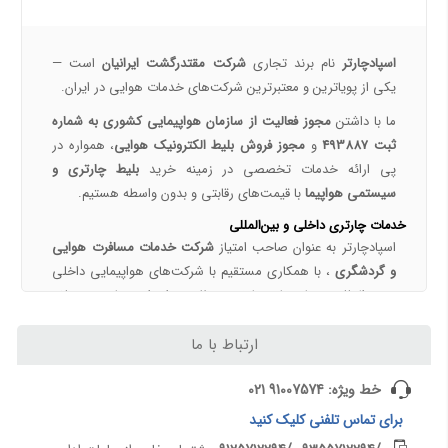
درباره ما
هواپیمایی جی اسکای؛ نسل جدید پروازهای ایرانی از قلب اصفهان
اسپادچارتر | راهکاری نوین برای مدیریت سفرهای سازمانی
اسپادچارتر
نام برند تجاری
شرکت مقتدرگشت ایرانیان
است —
مسیرهای پروازی ماهان | مقاصد داخلی و بین‌المللی ایرلاین ماهان با اسپادچارتر – بهترین نرخ‌ها و خدمات
یکی از پویا‌ترین و معتبرترین شرکت‌های خدمات هوایی در ایران.
همه چیز درباره خرید بلیط هواپیما 3
ما با داشتن
مجوز فعالیت از سازمان هواپیمایی کشوری به شماره
ثبت 493887
و
مجوز فروش بلیط الکترونیک هوایی
، همواره در
نکات مهم و کلیدی خرید بلیط هواپیما
پی ارائه خدمات تخصصی در زمینه خرید
بلیط چارتری و
رزرو بلیط پرواز داخلی با اسپادچارتر
سیستمی هواپیما
با قیمت‌های رقابتی و بدون واسطه هستیم.
خرید بلیط چارتر با اسپادچارتر | تجربه سفر ارزان، سریع و مطمئن
خدمات چارتری داخلی و بین‌المللی
بلیط لحظه آخری هواپیما خرید بلیط ارزان هواپیما
اسپادچارتر به عنوان صاحب امتیاز
شرکت خدمات مسافرت هوایی
تعیین قیمت بلیط‌های چارتری و سیستمی
و گردشگری
، با همکاری مستقیم با شرکت‌های هواپیمایی داخلی
و بین‌المللی، برنامه‌های چارتری منظمی را برای مقاصد مختلف
همه چیز درباره تور ویزا اقامت
داخلی و خارجی ارائه می‌دهد.
ارتباط با ما
ویزای چین و قوانین سفر به چین برای ایرانیان (2026) | شرایط، مدارک، تمکن مالی و هزینه ویزا
مقاصد داخلی:
تهران، مشهد، اهواز، شیراز، تبریز، بندرعباس و ...
ویزای دبی؛ شرایط، هزینه و مدارک اخذ ویزای امارات
مقاصد خارجی:
استانبول، دبی، آنکارا، باکو، عشق‌آباد، آلماتی،
خط ویژه: 91007574 021
مهاجرت به اربیل و سلیمانیه عراق | شرایط اقامت، کار، تحصیل و هزینه زندگی ایرانیان 2026
بانکوک، شانگهای، پکن و ...
برای
تماس تلفنی
کلیک کنید
ویزای امارات برای ایرانیان 1405 | شرایط، مدارک، هزینه و قوانین ورود به دبی
معنی نام "اسپادچارتر"