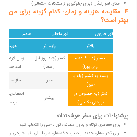
امکان لغو رایگان (برای جلوگیری از مشکلات احتمالی)
4. مقایسه هزینه و زمان: کدام گزینه برای من
بهتر است؟
تور خارجی
تور داخلی
عنصر
بالاتر
پایین‌تر
هزینه
بیشتر (2 تا 6 هفته
کمتر (چند روز قبل
زمان لازم برای
برای ویزا)
از سفر)
آماده‌سازی
بسته به کشور (بله یا
خیر
نیاز به ویزا
خیر)
کمتر (به خصوص در
انعطاف‌پذیری
بیشتر
تورهای پکیجی)
برنامه
پیشنهادات برای سفر هوشمندانه
برای سفرهای کوتاه و بدون دغدغه، تور داخلی را انتخاب کنید
برای تجربه‌های جدید و دیدن جاذبه‌های بین‌المللی، تور خارجی را