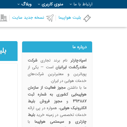
ارتباط با ما
منوی کاربری
وبلاگ
بلیت هواپیما
نسخه جدید سایت
درباره ما
اسپادچارتر
نام برند تجاری
شرکت
مقتدرگشت ایرانیان
است — یکی از
پویا‌ترین و معتبرترین شرکت‌های
خدمات هوایی در ایران.
ما با داشتن
مجوز فعالیت از سازمان
هواپیمایی کشوری به شماره ثبت
493887
و
مجوز فروش بلیط
الکترونیک هوایی
، همواره در پی ارائه
خدمات تخصصی در زمینه خرید
بلیط
چارتری و سیستمی هواپیما
با