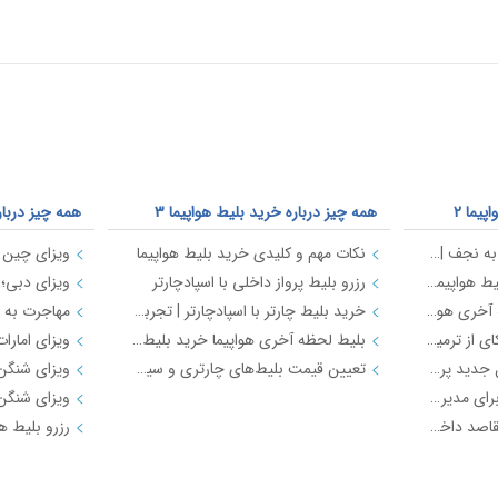
یما 2
همه چیز درباره خرید بلیط هواپیما 3
همه چیز دربار
خرید بلیط هواپیما اصفهان به نجف | بهترین قیمت، رزرو آنلاین و لحظه آخری
نکات مهم و کلیدی خرید بلیط هواپیما
طرح هفتگی اسپادچارتر | بلیط هواپیما بخرید و 5 میلیون تومان اعتبار سفر برنده شوید
رزرو بلیط پرواز داخلی با اسپادچارتر
خرید بلیط چارتری و لحظه آخری هواپیما از اسپادچارتر 724
خرید بلیط چارتر با اسپادچارتر | تجربه سفر ارزان، سریع و مطمئن
پروازهای هواپیمایی جی‌اسکای از ترمینال 2 مهرآباد – معرفی و راهنمای کامل
بلیط لحظه آخری هواپیما خرید بلیط ارزان هواپیما
هواپیمایی جی اسکای؛ نسل جدید پروازهای ایرانی از قلب اصفهان
تعیین قیمت بلیط‌های چارتری و سیستمی
اسپادچارتر | راهکاری نوین برای مدیریت سفرهای سازمانی
مسیرهای پروازی ماهان | مقاصد داخلی و بین‌المللی ایرلاین ماهان با اسپادچارتر – بهترین نرخ‌ها و خدمات
راهنمای فرودگاه ها 3
مسیرهای منت