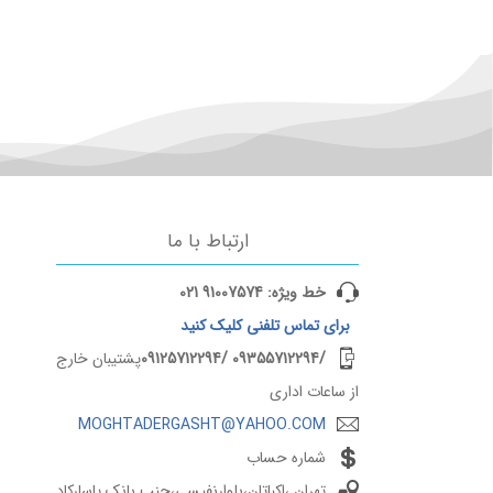
راهنمای کامل فرودگاه بین‌المللی آلانیا (Gazipaşa-Alanya Airport) | ترمینال‌ها، امکانات و حمل‌ونقل
راهنمای کامل فرودگاه بین‌المللی زاهدان | ترمینال‌ها، امکانات، پارکینگ و دسترسی
راهنمای کامل فرودگاه بین‌المللی گرگان | ترمینال‌ها، امکانات، پارکینگ و مسیرهای دسترسی
راهنمای فرودگاه بین‌المللی ارومیه | امکانات، پارکینگ و مسیر دسترسی
فرودگاه بغداد | اطلاعات، ترمینال‌ها و پروازها
فرودگاه نجف | اطلاعات، ترمینال‌ها و پروازها
فرودگاه استانبول (IST) | معرفی، ترمینال‌ها، امکانات و پروازها
ارتباط با ما
مسیرهای منتخب پروازهای داخلی 3
مسیرهای منتخب پروازهای خ
خط ویژه: 91007574 021
بلیط تهران مشهد | راهنمای کامل خرید بلیط هواپیما تهران به مشهد
برای
تماس تلفنی
کلیک کنید
خرید بلیط هواپیما اهواز به اصفهان | پرواز AHZ-IFN با اسپادچارتر
خرید بلیط هواپیما اهواز به تهران | پرواز AWZ-THR
/09355712294
/09125712294
پشتیبان خارج
از ساعات اداری
MOGHTADERGASHT@YAHOO.COM
شماره حساب
تهران ،اکباتان،بلوارنفیسی،جنب بانک پاسارکاد