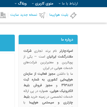
ارتباط با ما
منوی کاربری
وبلاگ
بلیت هواپیما
نسخه جدید سایت
درباره ما
اسپادچارتر
نام برند تجاری
شرکت
مقتدرگشت ایرانیان
است — یکی از
پویا‌ترین و معتبرترین شرکت‌های
خدمات هوایی در ایران.
ما با داشتن
مجوز فعالیت از سازمان
هواپیمایی کشوری به شماره ثبت
493887
و
مجوز فروش بلیط
الکترونیک هوایی
، همواره در پی ارائه
خدمات تخصصی در زمینه خرید
بلیط
چارتری و سیستمی هواپیما
با