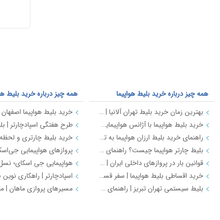
طبق
ماده 12 جرائم رایانه / ماده 66
تجارت الکترونیک / مواد 47 و 61
قانون ثبت اختراعات و علائم تجاری
،
هرگونه کپی‌برداری از برند
اسپادچارتر
(spadcharter)
که موجب فریب
کاربران شود
ممنوع
بوده و
پیگرد
قانونی دارد
.
همه چیز درباره خرید بلیط هواپیما
همه چیز درباره خرید بلیط هواپ
بهترین زمان خرید بلیط تهران آلانیا | ترفند خرید ارزان‌ترین قیمت پرواز
خرید بلیط هواپیما با آژانس هواپیمایی 24 ساعته | اسپاد چارتر
راهنمای خرید بلیط ارزان هواپیما به تفلیس | بهترین زمان رزرو و کاهش هزینه سفر
بلیط چارتر هواپیما چیست؟ راهنمای کامل مزایا، معایب و تفاوت با بلیط سیستمی
قوانین بار در پروازهای داخلی ایران | راهنمای کامل بار دستی، بار تحویلی و مقررات حمل بار
خرید اقساطی بلیط هواپیما | سفر قسطی داخلی و خارجی + شرایط و مدارک | اسپادچارتر
بلیط سیستمی تهران تبریز | راهنمای خرید، قیمت، مزایا و بهترین زمان رزرو
راهنمای فرودگاه ها
راهنمای فرودگاه ها 2