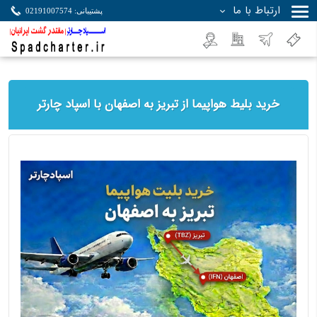
ارتباط با ما
پشتیبانی: 02191007574
جستجو
خرید بلیط هواپیما از تبریز به اصفهان با اسپاد چارتر