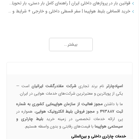
قوانین بار در پروازهای داخلی ایران | راهنمای کامل بار دستی، بار تحویلی و مقررات حمل بار
خرید اقساطی بلیط هواپیما | سفر قسطی داخلی و خارجی + شرایط و مدارک | اسپادچارتر
همه چیز درباره خرید بلیط هواپیما 2
بلیط سیستمی تهران تبریز | راهنمای خرید، قیمت، مزایا و بهترین زمان رزرو
بیشتر...
خرید بلیط هواپیما اصفهان به نجف | بهترین قیمت، رزرو آنلاین و لحظه آخری
طرح هفتگی اسپادچارتر | بلیط هواپیما بخرید و 5 میلیون تومان اعتبار سفر برنده شوید
خرید بلیط چارتری و لحظه آخری هواپیما از اسپادچارتر 724
درباره ما
پروازهای هواپیمایی جی‌اسکای از ترمینال 2 مهرآباد – معرفی و راهنمای کامل
هواپیمایی جی اسکای؛ نسل جدید پروازهای ایرانی از قلب اصفهان
اسپادچارتر
نام برند تجاری
شرکت مقتدرگشت ایرانیان
است —
اسپادچارتر | راهکاری نوین برای مدیریت سفرهای سازمانی
یکی از پویا‌ترین و معتبرترین شرکت‌های خدمات هوایی در ایران.
همه چیز درباره خرید بلیط هواپیما 3
ما با داشتن
مجوز فعالیت از سازمان هواپیمایی کشوری به شماره
ثبت 493887
و
مجوز فروش بلیط الکترونیک هوایی
، همواره در
مسیرهای پروازی ماهان | مقاصد داخلی و بین‌المللی ایرلاین ماهان با اسپادچارتر – بهترین نرخ‌ها و خدمات
پی ارائه خدمات تخصصی در زمینه خرید
بلیط چارتری و
نکات مهم و کلیدی خرید بلیط هواپیما
سیستمی هواپیما
با قیمت‌های رقابتی و بدون واسطه هستیم.
رزرو بلیط پرواز داخلی با اسپادچارتر
خدمات چارتری داخلی و بین‌المللی
خرید بلیط چارتر با اسپادچارتر | تجربه سفر ارزان، سریع و مطمئن