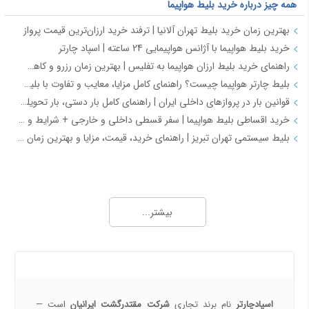
همه چیز درباره خرید بلیط هواپیما
بهترین زمان خرید بلیط تهران آلانیا | ترفند خرید ارزان‌ترین قیمت پرواز
خرید بلیط هواپیما با آژانس هواپیمایی 24 ساعته | اسپاد چارتر
راهنمای خرید بلیط ارزان هواپیما به تفلیس | بهترین زمان رزرو و کاهش هزینه سفر
بلیط چارتر هواپیما چیست؟ راهنمای کامل مزایا، معایب و تفاوت با بلیط سیستمی
قوانین بار در پروازهای داخلی ایران | راهنمای کامل بار دستی، بار تحویلی و مقررات حمل بار
خرید اقساطی بلیط هواپیما | سفر قسطی داخلی و خارجی + شرایط و مدارک | اسپادچارتر
بلیط سیستمی تهران تبریز | راهنمای خرید، قیمت، مزایا و بهترین زمان رزرو
همه چیز درباره خرید بلیط هواپیما 2
خرید بلیط هواپیما اصفهان به نجف | بهترین قیمت، رزرو آنلاین و لحظه آخری
بیشتر...
طرح هفتگی اسپادچارتر | بلیط هواپیما بخرید و 5 میلیون تومان اعتبار سفر برنده شوید
خرید بلیط چارتری و لحظه آخری هواپیما از اسپادچارتر 724
پروازهای هواپیمایی جی‌اسکای از ترمینال 2 مهرآباد – معرفی و راهنمای کامل
درباره ما
هواپیمایی جی اسکای؛ نسل جدید پروازهای ایرانی از قلب اصفهان
اسپادچارتر | راهکاری نوین برای مدیریت سفرهای سازمانی
اسپادچارتر
نام برند تجاری
شرکت مقتدرگشت ایرانیان
است —
مسیرهای پروازی ماهان | مقاصد داخلی و بین‌المللی ایرلاین ماهان با اسپادچارتر – بهترین نرخ‌ها و خدمات