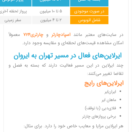
در صورت موجودی
5 تا 10 میلیون
پرواز لحظه آخری
شامل اتوبوس
2 تا 4 میلیون
سفر زمینی
در سایت‌های معتبر مانند
اسپادچارتر
و
چارتری724
معمولاً
امکان مشاهده قیمت‌های لحظه‌ای و مقایسه وجود دارد.
ایرلاین‌های فعال در مسیر تهران به ایروان
چند ایرلاین در این مسیر فعالیت دارند که بسته به فصل و
تقاضا تغییر می‌کنند:
ایرلاین‌های رایج
ایران‌ایر
ماهان ایر
فلای‌دبی (با توقف)
برخی پروازهای چارتر
هر ایرلاین مزایا و معایب خاص خود را دارد. برای مثال: