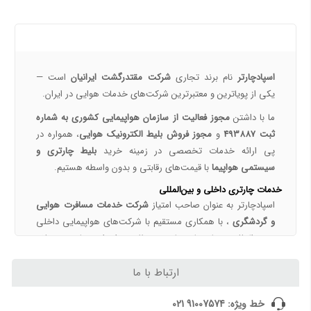
خرید بلیط چارتری و لحظه آخری هواپیما از اسپادچارتر 724
پروازهای هواپیمایی جی‌اسکای از ترمینال 2 مهرآباد – معرفی و راهنمای کامل
درباره ما
هواپیمایی جی اسکای؛ نسل جدید پروازهای ایرانی از قلب اصفهان
اسپادچارتر | راهکاری نوین برای مدیریت سفرهای سازمانی
اسپادچارتر
نام برند تجاری
شرکت مقتدرگشت ایرانیان
است —
مسیرهای پروازی ماهان | مقاصد داخلی و بین‌المللی ایرلاین ماهان با اسپادچارتر – بهترین نرخ‌ها و خدمات
یکی از پویا‌ترین و معتبرترین شرکت‌های خدمات هوایی در ایران.
همه چیز درباره خرید بلیط هواپیما 3
ما با داشتن
مجوز فعالیت از سازمان هواپیمایی کشوری به شماره
ثبت 493887
و
مجوز فروش بلیط الکترونیک هوایی
، همواره در
نکات مهم و کلیدی خرید بلیط هواپیما
پی ارائه خدمات تخصصی در زمینه خرید
بلیط چارتری و
رزرو بلیط پرواز داخلی با اسپادچارتر
سیستمی هواپیما
با قیمت‌های رقابتی و بدون واسطه هستیم.
خرید بلیط چارتر با اسپادچارتر | تجربه سفر ارزان، سریع و مطمئن
خدمات چارتری داخلی و بین‌المللی
بلیط لحظه آخری هواپیما خرید بلیط ارزان هواپیما
اسپادچارتر به عنوان صاحب امتیاز
شرکت خدمات مسافرت هوایی
تعیین قیمت بلیط‌های چارتری و سیستمی
و گردشگری
، با همکاری مستقیم با شرکت‌های هواپیمایی داخلی
و بین‌المللی، برنامه‌های چارتری منظمی را برای مقاصد مختلف
همه چیز درباره تور ویزا اقامت
داخلی و خارجی ارائه می‌دهد.
ارتباط با ما
ویزای چین و قوانین سفر به چین برای ایرانیان (2026) | شرایط، مدارک، تمکن مالی و هزینه ویزا
مقاصد داخلی:
تهران، مشهد، اهواز، شیراز، تبریز، بندرعباس و ...
ویزای دبی؛ شرایط، هزینه و مدارک اخذ ویزای امارات
مقاصد خارجی:
استانبول، دبی، آنکارا، باکو، عشق‌آباد، آلماتی،
خط ویژه: 91007574 021