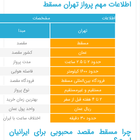
اطلاعات مهم پرواز تهران مسقط
اطلاعات
مشخصات
تهران
مبدا
مسقط
مقصد
عمان
کشور مقصد
حدود 2 تا 2.5 ساعت
مدت پرواز
حدود 1600 کیلومتر
فاصله هوایی
فرودگاه بین‌المللی مسقط
فرودگاه مقصد
مستقیم و غیرمستقیم
نوع پرواز
2 تا 4 هفته قبل از سفر
بهترین زمان خرید
ریال عمان
واحد پول عمان
حدود 30 دقیقه
اختلاف ساعت با ایران
چرا مسقط مقصد محبوبی برای ایرانیان