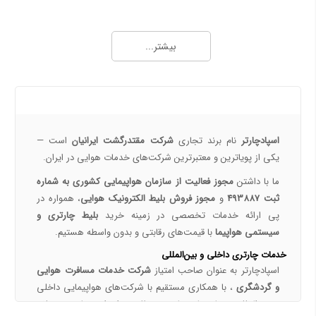
همه چیز درباره خرید بلیط هواپیما 2
خرید بلیط هواپیما اصفهان به نجف | بهترین قیمت، رزرو آنلاین و لحظه آخری
بیشتر...
طرح هفتگی اسپادچارتر | بلیط هواپیما بخرید و 5 میلیون تومان اعتبار سفر برنده شوید
خرید بلیط چارتری و لحظه آخری هواپیما از اسپادچارتر 724
پروازهای هواپیمایی جی‌اسکای از ترمینال 2 مهرآباد – معرفی و راهنمای کامل
درباره ما
هواپیمایی جی اسکای؛ نسل جدید پروازهای ایرانی از قلب اصفهان
اسپادچارتر | راهکاری نوین برای مدیریت سفرهای سازمانی
اسپادچارتر
نام برند تجاری
شرکت مقتدرگشت ایرانیان
است —
مسیرهای پروازی ماهان | مقاصد داخلی و بین‌المللی ایرلاین ماهان با اسپادچارتر – بهترین نرخ‌ها و خدمات
یکی از پویا‌ترین و معتبرترین شرکت‌های خدمات هوایی در ایران.
همه چیز درباره خرید بلیط هواپیما 3
ما با داشتن
مجوز فعالیت از سازمان هواپیمایی کشوری به شماره
ثبت 493887
و
مجوز فروش بلیط الکترونیک هوایی
، همواره در
نکات مهم و کلیدی خرید بلیط هواپیما
پی ارائه خدمات تخصصی در زمینه خرید
بلیط چارتری و
رزرو بلیط پرواز داخلی با اسپادچارتر
سیستمی هواپیما
با قیمت‌های رقابتی و بدون واسطه هستیم.
خرید بلیط چارتر با اسپادچارتر | تجربه سفر ارزان، سریع و مطمئن
خدمات چارتری داخلی و بین‌المللی
بلیط لحظه آخری هواپیما خرید بلیط ارزان هواپیما
اسپادچارتر به عنوان صاحب امتیاز
شرکت خدمات مسافرت هوایی
تعیین قیمت بلیط‌های چارتری و سیستمی
و گردشگری
، با همکاری مستقیم با شرکت‌های هواپیمایی داخلی
و بین‌المللی، برنامه‌های چارتری منظمی را برای مقاصد مختلف