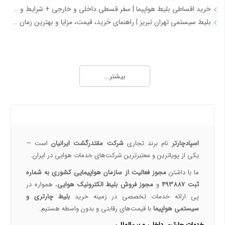
خرید اقساطی بلیط هواپیما | سفر قسطی داخلی و خارجی + شرایط و مدارک | اسپادچارتر
بلیط سیستمی تهران تبریز | راهنمای خرید، قیمت، مزایا و بهترین زمان رزرو
همه چیز درباره خرید بلیط هواپیما 2
خرید بلیط هواپیما اصفهان به نجف | بهترین قیمت، رزرو آنلاین و لحظه آخری
بیشتر...
طرح هفتگی اسپادچارتر | بلیط هواپیما بخرید و 5 میلیون تومان اعتبار سفر برنده شوید
خرید بلیط چارتری و لحظه آخری هواپیما از اسپادچارتر 724
پروازهای هواپیمایی جی‌اسکای از ترمینال 2 مهرآباد – معرفی و راهنمای کامل
درباره ما
هواپیمایی جی اسکای؛ نسل جدید پروازهای ایرانی از قلب اصفهان
اسپادچارتر | راهکاری نوین برای مدیریت سفرهای سازمانی
اسپادچارتر
نام برند تجاری
شرکت مقتدرگشت ایرانیان
است —
مسیرهای پروازی ماهان | مقاصد داخلی و بین‌المللی ایرلاین ماهان با اسپادچارتر – بهترین نرخ‌ها و خدمات
یکی از پویا‌ترین و معتبرترین شرکت‌های خدمات هوایی در ایران.
همه چیز درباره خرید بلیط هواپیما 3
ما با داشتن
مجوز فعالیت از سازمان هواپیمایی کشوری به شماره
ثبت 493887
و
مجوز فروش بلیط الکترونیک هوایی
، همواره در
نکات مهم و کلیدی خرید بلیط هواپیما
پی ارائه خدمات تخصصی در زمینه خرید
بلیط چارتری و
رزرو بلیط پرواز داخلی با اسپادچارتر
سیستمی هواپیما
با قیمت‌های رقابتی و بدون واسطه هستیم.
خرید بلیط چارتر با اسپادچارتر | تجربه سفر ارزان، سریع و مطمئن