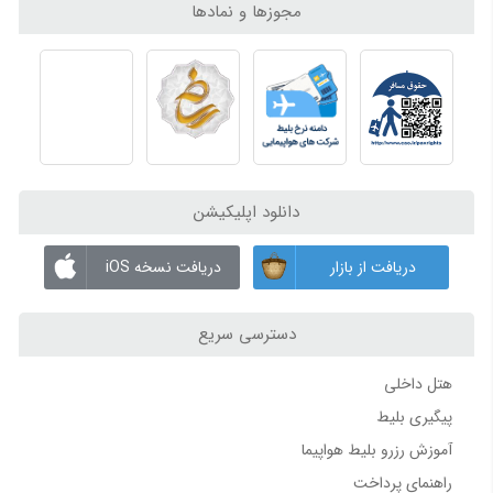
مجوزها و نمادها
تماس مستقیم با عاملین چارتر و شرکت‌های هواپیمایی
چگونه تور، ویزا و اقامت خود را به بهترین شکل انتخاب کنیم؟
بدون واسطه و با قیمت اصلی
راهنمای فرودگاه ها
مشاوره رایگان و پشتیبانی 24 ساعته
تماس با ما
راهنمای کامل فرودگاه بین‌المللی ازمیر | ترمینال‌ها، امکانات و حمل‌ونقل
برای کسب اطلاعات بیشتر، رزرو بلیط چارتری یا دریافت مشاوره
راهنمای کامل فرودگاه بین‌المللی آلانیا (Gazipaşa-Alanya Airport) | ترمینال‌ها، امکانات و حمل‌ونقل
رایگان، می‌توانید با ما از طریق شبکه‌های اجتماعی و شماره‌های
راهنمای کامل فرودگاه بین‌المللی زاهدان | ترمینال‌ها، امکانات، پارکینگ و دسترسی
تماس در ارتباط باشید.
راهنمای کامل فرودگاه بین‌المللی گرگان | ترمینال‌ها، امکانات، پارکینگ و مسیرهای دسترسی
دانلود اپلیکیشن
اخطار حقوقی
راهنمای فرودگاه بین‌المللی ارومیه | امکانات، پارکینگ و مسیر دسترسی
طبق
ماده 12 جرائم رایانه / ماده 66 تجارت الکترونیک / مواد 47 و
فرودگاه بغداد | اطلاعات، ترمینال‌ها و پروازها
دریافت از بازار
دریافت نسخه iOS
61 قانون ثبت اختراعات و علائم تجاری
، هرگونه کپی‌برداری از برند
فرودگاه نجف | اطلاعات، ترمینال‌ها و پروازها
اسپادچارتر (spadcharter)
که موجب فریب کاربران شود
ممنوع
دسترسی سریع
بوده و
پیگرد قانونی دارد
.
راهنمای فرودگاه ها 2
هتل داخلی
فرودگاه استانبول (IST) | معرفی، ترمینال‌ها، امکانات و پروازها
پیگیری بلیط
فرودگاه زوارتنوتس ایروان | اطلاعات، ترمینال و پروازها
آموزش رزرو بلیط هواپیما
فرودگاه شرمتیوو مسکو | ترمینال‌ها، پروازها و اطلاعات کامل
فرودگاه بین‌المللی سردار جنگل رشت؛ راهنمای جامع امکانات، ترمینال‌ها، ایرلاین‌ها و خدمات
راهنمای پرداخت