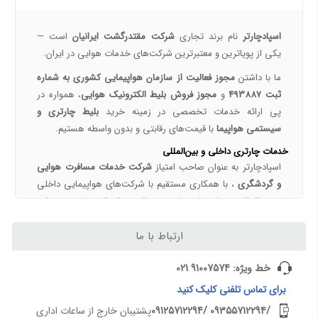
هواپیمایی جی اسکای؛ نسل جدید پروازهای ایرانی از قلب اصفهان
اسپادچارتر | راهکاری نوین برای مدیریت سفرهای سازمانی
اسپادچارتر
نام برند تجاری
شرکت مقتدرگشت ایرانیان
است —
مسیرهای پروازی ماهان | مقاصد داخلی و بین‌المللی ایرلاین ماهان با اسپادچارتر – بهترین نرخ‌ها و خدمات
یکی از پویا‌ترین و معتبرترین شرکت‌های خدمات هوایی در ایران.
همه چیز درباره خرید بلیط هواپیما 3
ما با داشتن
مجوز فعالیت از سازمان هواپیمایی کشوری به شماره
ثبت 493887
و
مجوز فروش بلیط الکترونیک هوایی
، همواره در
نکات مهم و کلیدی خرید بلیط هواپیما
پی ارائه خدمات تخصصی در زمینه خرید
بلیط چارتری و
رزرو بلیط پرواز داخلی با اسپادچارتر
سیستمی هواپیما
با قیمت‌های رقابتی و بدون واسطه هستیم.
خرید بلیط چارتر با اسپادچارتر | تجربه سفر ارزان، سریع و مطمئن
خدمات چارتری داخلی و بین‌المللی
بلیط لحظه آخری هواپیما خرید بلیط ارزان هواپیما
اسپادچارتر به عنوان صاحب امتیاز
شرکت خدمات مسافرت هوایی
تعیین قیمت بلیط‌های چارتری و سیستمی
و گردشگری
، با همکاری مستقیم با شرکت‌های هواپیمایی داخلی
و بین‌المللی، برنامه‌های چارتری منظمی را برای مقاصد مختلف
همه چیز درباره تور ویزا اقامت
داخلی و خارجی ارائه می‌دهد.
ارتباط با ما
ویزای چین و قوانین سفر به چین برای ایرانیان (2026) | شرایط، مدارک، تمکن مالی و هزینه ویزا
مقاصد داخلی:
تهران، مشهد، اهواز، شیراز، تبریز، بندرعباس و ...
ویزای دبی؛ شرایط، هزینه و مدارک اخذ ویزای امارات
مقاصد خارجی:
استانبول، دبی، آنکارا، باکو، عشق‌آباد، آلماتی،
خط ویژه: 91007574 021
مهاجرت به اربیل و سلیمانیه عراق | شرایط اقامت، کار، تحصیل و هزینه زندگی ایرانیان 2026
بانکوک، شانگهای، پکن و ...
برای
تماس تلفنی
کلیک کنید
ویزای امارات برای ایرانیان 1405 | شرایط، مدارک، هزینه و قوانین ورود به دبی
معنی نام "اسپادچارتر"
/09355712294
/09125712294
پشتیبان خارج از ساعات اداری
ویزای شنگن و قوانین سفر به اسپانیا برای ایرانیان | شرایط، مدارک، هزینه و راهنمای کامل 2026