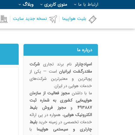
ارتباط با ما
منوی کاربری
وبلاگ
بلیت هواپیما
نسخه جدید سایت
درباره ما
اسپادچارتر
نام برند تجاری
شرکت
مقتدرگشت ایرانیان
است — یکی از
پویا‌ترین و معتبرترین شرکت‌های
خدمات هوایی در ایران.
ما با داشتن
مجوز فعالیت از سازمان
هواپیمایی کشوری به شماره ثبت
493887
و
مجوز فروش بلیط
الکترونیک هوایی
، همواره در پی ارائه
خدمات تخصصی در زمینه خرید
بلیط
چارتری و سیستمی هواپیما
با