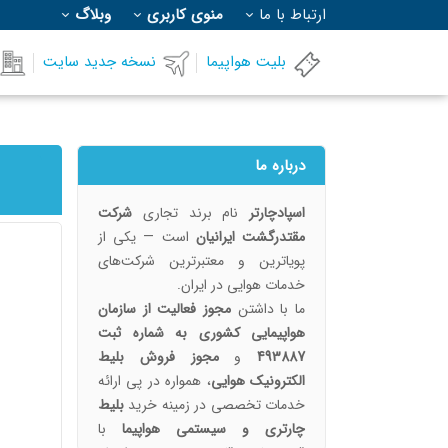
ارتباط با ما
منوی کاربری
وبلاگ
بلیت هواپیما
نسخه جدید سایت
درباره ما
اسپادچارتر
نام برند تجاری
شرکت
مقتدرگشت ایرانیان
است — یکی از
پویا‌ترین و معتبرترین شرکت‌های
خدمات هوایی در ایران.
ما با داشتن
مجوز فعالیت از سازمان
هواپیمایی کشوری به شماره ثبت
493887
و
مجوز فروش بلیط
الکترونیک هوایی
، همواره در پی ارائه
خدمات تخصصی در زمینه خرید
بلیط
چارتری و سیستمی هواپیما
با