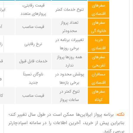
سفرهای
قیمت رقابتی،
تنوع خدمات کمتر
ایرا
اقتصادی
پروازهای متعدد
سفرهای
تعداد پرواز
قیمت مناسب
آس
خانوادگی
محدودتر
خرید
تغییرات برنامه در
نرخ رقابتی
زا
اقتصادی
برخی روزها
سفرهای
همه روزها پرواز
خدمات قابل قبول
قش
تفریحی
ندارد
مسافران
پوشش محدود در
ناوگان نسبتاً
و
اقتصادی
برخی بازه‌ها
جدید
سفرهای
تنوع کمتر در
قیمت مناسب
کا
کوتاه
ساعات پرواز
نکته:
برنامه پرواز ایرلاین‌ها ممکن است در طول سال تغییر کند؛
بنابراین پیش از خرید، آخرین اطلاعات را در سامانه اسپادچارتر
بررسی کنید.