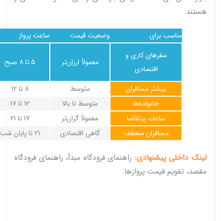
هستند:
مناسب برای
وضعیت قیمت
ساعت پرواز
سفرهای کاری و
معمولاً ارزان‌تر
5 تا 8 صبح
اقتصادی
بیشتر مسافران
متوسط
8 تا 12
خانواده‌ها
متوسط تا بالا
12 تا 17
ساعات پرتقاضا
معمولاً گران‌تر
17 تا 21
مسافران منعطف
گاهی اقتصادی
21 تا پایان شب
لینک داخلی پیشنهادی:
راهنمای فرودگاه مبدأ، راهنمای فرودگاه
مقصد، تقویم قیمت پروازها.