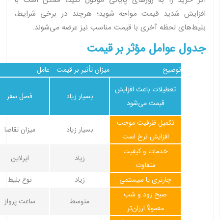
اگر خرید را به روزهای پایانی موکول کنید، ممکن است با
افزایش شدید قیمت مواجه شوید؛ هرچند در برخی شرایط،
بلیط‌های لحظه آخری با قیمت مناسب نیز عرضه می‌شوند.
جدول عوامل مؤثر بر قیمت
توضیح
میزان تأثیر بر قیمت
عامل
تعطیلات باعث افزایش
بسیار زیاد
فصل سفر
قیمت می‌شود
تکمیل ظرفیت موجب
بسیار زیاد
میزان تقاضا
افزایش نرخ است
خدمات و کیفیت
زیاد
ایرلاین
متفاوت
چارتری یا سیستمی
زیاد
نوع بلیط
صبح زود و شب
متوسط
ساعت پرواز
معمولاً ارزان‌تر