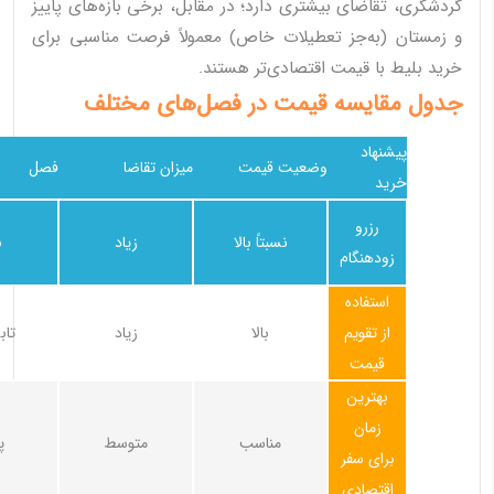
گردشگری، تقاضای بیشتری دارد؛ در مقابل، برخی بازه‌های پاییز
و زمستان (به‌جز تعطیلات خاص) معمولاً فرصت مناسبی برای
خرید بلیط با قیمت اقتصادی‌تر هستند.
جدول مقایسه قیمت در فصل‌های مختلف
پیشنهاد
وضعیت قیمت
میزان تقاضا
فصل
خرید
رزرو
نسبتاً بالا
زیاد
ب
زودهنگام
استفاده
از تقویم
بالا
زیاد
تاب
قیمت
بهترین
زمان
مناسب
متوسط
پ
برای سفر
اقتصادی