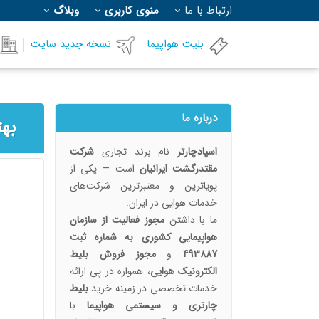
ارتباط با ما
منوی کاربری
وبلاگ
بلیت هواپیما
نسخه جدید سایت
درباره ما
اسپادچارتر
نام برند تجاری
شرکت
مقتدرگشت ایرانیان
است — یکی از
پویا‌ترین و معتبرترین شرکت‌های
خدمات هوایی در ایران.
ما با داشتن
مجوز فعالیت از سازمان
هواپیمایی کشوری به شماره ثبت
493887
و
مجوز فروش بلیط
الکترونیک هوایی
، همواره در پی ارائه
خدمات تخصصی در زمینه خرید
بلیط
چارتری و سیستمی هواپیما
با