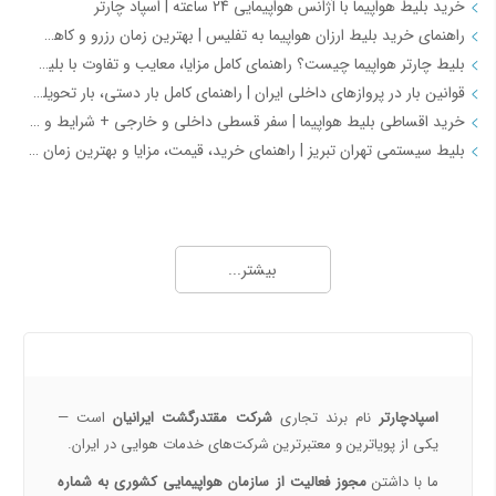
خرید بلیط هواپیما با آژانس هواپیمایی 24 ساعته | اسپاد چارتر
راهنمای خرید بلیط ارزان هواپیما به تفلیس | بهترین زمان رزرو و کاهش هزینه سفر
بلیط چارتر هواپیما چیست؟ راهنمای کامل مزایا، معایب و تفاوت با بلیط سیستمی
قوانین بار در پروازهای داخلی ایران | راهنمای کامل بار دستی، بار تحویلی و مقررات حمل بار
خرید اقساطی بلیط هواپیما | سفر قسطی داخلی و خارجی + شرایط و مدارک | اسپادچارتر
بلیط سیستمی تهران تبریز | راهنمای خرید، قیمت، مزایا و بهترین زمان رزرو
همه چیز درباره خرید بلیط هواپیما 2
خرید بلیط هواپیما اصفهان به نجف | بهترین قیمت، رزرو آنلاین و لحظه آخری
بیشتر...
طرح هفتگی اسپادچارتر | بلیط هواپیما بخرید و 5 میلیون تومان اعتبار سفر برنده شوید
خرید بلیط چارتری و لحظه آخری هواپیما از اسپادچارتر 724
پروازهای هواپیمایی جی‌اسکای از ترمینال 2 مهرآباد – معرفی و راهنمای کامل
درباره ما
هواپیمایی جی اسکای؛ نسل جدید پروازهای ایرانی از قلب اصفهان
اسپادچارتر | راهکاری نوین برای مدیریت سفرهای سازمانی
اسپادچارتر
نام برند تجاری
شرکت مقتدرگشت ایرانیان
است —
مسیرهای پروازی ماهان | مقاصد داخلی و بین‌المللی ایرلاین ماهان با اسپادچارتر – بهترین نرخ‌ها و خدمات
یکی از پویا‌ترین و معتبرترین شرکت‌های خدمات هوایی در ایران.
همه چیز درباره خرید بلیط هواپیما 3
ما با داشتن
مجوز فعالیت از سازمان هواپیمایی کشوری به شماره