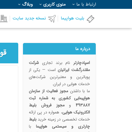
ارتباط با ما
منوی کاربری
وبلاگ
بلیت هواپیما
نسخه جدید سایت
درباره ما
اسپادچارتر
نام برند تجاری
شرکت
مقتدرگشت ایرانیان
است — یکی از
پویا‌ترین و معتبرترین شرکت‌های
خدمات هوایی در ایران.
ما با داشتن
مجوز فعالیت از سازمان
هواپیمایی کشوری به شماره ثبت
493887
و
مجوز فروش بلیط
الکترونیک هوایی
، همواره در پی ارائه
خدمات تخصصی در زمینه خرید
بلیط
چارتری و سیستمی هواپیما
با