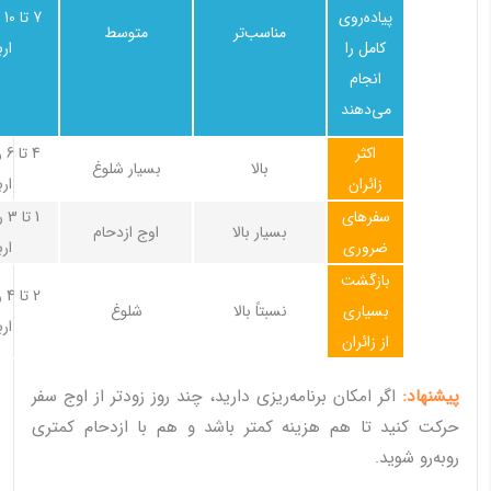
پیاده‌روی
7 
مناسب‌تر
متوسط
کامل را
ار
انجام
می‌دهند
اکثر
4 
بالا
بسیار شلوغ
زائران
ار
سفرهای
1 
بسیار بالا
اوج ازدحام
ضروری
ار
بازگشت
2 
بسیاری
نسبتاً بالا
شلوغ
ار
از زائران
پیشنهاد:
اگر امکان برنامه‌ریزی دارید، چند روز زودتر از اوج سفر
حرکت کنید تا هم هزینه کمتر باشد و هم با ازدحام کمتری
روبه‌رو شوید.