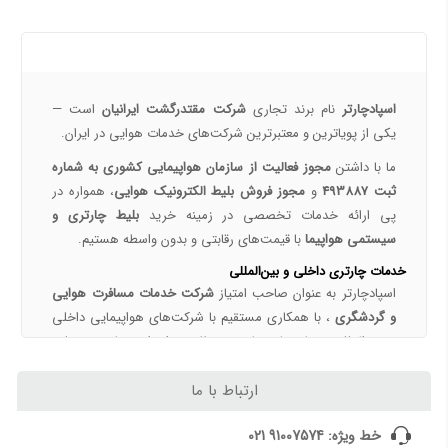
خرید بلیط چارتری و لحظه آخری هواپیما از اسپادچارتر 724
پروازهای هواپیمایی جی‌اسکای از ترمینال 2 مهرآباد – معرفی و راهنمای کامل
درباره ما
هواپیمایی جی اسکای؛ نسل جدید پروازهای ایرانی از قلب اصفهان
اسپادچارتر | راهکاری نوین برای مدیریت سفرهای سازمانی
اسپادچارتر
نام برند تجاری
شرکت مقتدرگشت ایرانیان
است —
مسیرهای پروازی ماهان | مقاصد داخلی و بین‌المللی ایرلاین ماهان با اسپادچارتر – بهترین نرخ‌ها و خدمات
یکی از پویا‌ترین و معتبرترین شرکت‌های خدمات هوایی در ایران.
همه چیز درباره خرید بلیط هواپیما 3
ما با داشتن
مجوز فعالیت از سازمان هواپیمایی کشوری به شماره
ثبت 493887
و
مجوز فروش بلیط الکترونیک هوایی
، همواره در
نکات مهم و کلیدی خرید بلیط هواپیما
پی ارائه خدمات تخصصی در زمینه خرید
بلیط چارتری و
رزرو بلیط پرواز داخلی با اسپادچارتر
سیستمی هواپیما
با قیمت‌های رقابتی و بدون واسطه هستیم.
خرید بلیط چارتر با اسپادچارتر | تجربه سفر ارزان، سریع و مطمئن
خدمات چارتری داخلی و بین‌المللی
بلیط لحظه آخری هواپیما خرید بلیط ارزان هواپیما
اسپادچارتر به عنوان صاحب امتیاز
شرکت خدمات مسافرت هوایی
تعیین قیمت بلیط‌های چارتری و سیستمی
و گردشگری
، با همکاری مستقیم با شرکت‌های هواپیمایی داخلی
و بین‌المللی، برنامه‌های چارتری منظمی را برای مقاصد مختلف
همه چیز درباره تور ویزا اقامت
داخلی و خارجی ارائه می‌دهد.
ارتباط با ما
ویزای چین و قوانین سفر به چین برای ایرانیان (2026) | شرایط، مدارک، تمکن مالی و هزینه ویزا
مقاصد داخلی:
تهران، مشهد، اهواز، شیراز، تبریز، بندرعباس و ...
ویزای دبی؛ شرایط، هزینه و مدارک اخذ ویزای امارات
مقاصد خارجی:
استانبول، دبی، آنکارا، باکو، عشق‌آباد، آلماتی،
خط ویژه: 91007574 021
مهاجرت به اربیل و سلیمانیه عراق | شرایط اقامت، کار، تحصیل و هزینه زندگی ایرانیان 2026