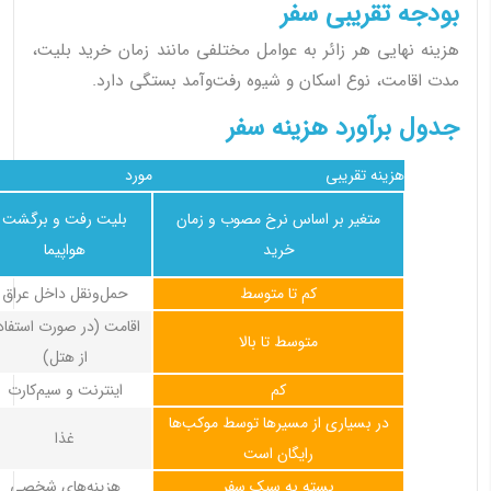
بودجه تقریبی سفر
هزینه نهایی هر زائر به عوامل مختلفی مانند زمان خرید بلیت،
مدت اقامت، نوع اسکان و شیوه رفت‌وآمد بستگی دارد.
جدول برآورد هزینه سفر
هزینه تقریبی
مورد
متغیر بر اساس نرخ مصوب و زمان
بلیت رفت و برگشت
خرید
هواپیما
کم تا متوسط
حمل‌ونقل داخل عراق
اقامت (در صورت استفاد
متوسط تا بالا
از هتل)
کم
اینترنت و سیم‌کارت
در بسیاری از مسیرها توسط موکب‌ها
غذا
رایگان است
بسته به سبک سفر
هزینه‌های شخصی