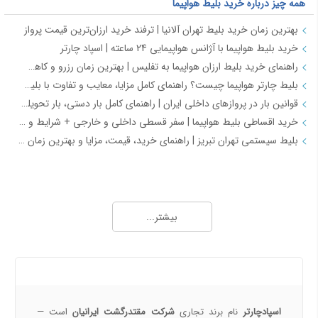
همه چیز درباره خرید بلیط هواپیما
بهترین زمان خرید بلیط تهران آلانیا | ترفند خرید ارزان‌ترین قیمت پرواز
خرید بلیط هواپیما با آژانس هواپیمایی 24 ساعته | اسپاد چارتر
راهنمای خرید بلیط ارزان هواپیما به تفلیس | بهترین زمان رزرو و کاهش هزینه سفر
بلیط چارتر هواپیما چیست؟ راهنمای کامل مزایا، معایب و تفاوت با بلیط سیستمی
قوانین بار در پروازهای داخلی ایران | راهنمای کامل بار دستی، بار تحویلی و مقررات حمل بار
خرید اقساطی بلیط هواپیما | سفر قسطی داخلی و خارجی + شرایط و مدارک | اسپادچارتر
بلیط سیستمی تهران تبریز | راهنمای خرید، قیمت، مزایا و بهترین زمان رزرو
همه چیز درباره خرید بلیط هواپیما 2
خرید بلیط هواپیما اصفهان به نجف | بهترین قیمت، رزرو آنلاین و لحظه آخری
بیشتر...
طرح هفتگی اسپادچارتر | بلیط هواپیما بخرید و 5 میلیون تومان اعتبار سفر برنده شوید
خرید بلیط چارتری و لحظه آخری هواپیما از اسپادچارتر 724
پروازهای هواپیمایی جی‌اسکای از ترمینال 2 مهرآباد – معرفی و راهنمای کامل
درباره ما
هواپیمایی جی اسکای؛ نسل جدید پروازهای ایرانی از قلب اصفهان
اسپادچارتر | راهکاری نوین برای مدیریت سفرهای سازمانی
اسپادچارتر
نام برند تجاری
شرکت مقتدرگشت ایرانیان
است —
مسیرهای پروازی ماهان | مقاصد داخلی و بین‌المللی ایرلاین ماهان با اسپادچارتر – بهترین نرخ‌ها و خدمات