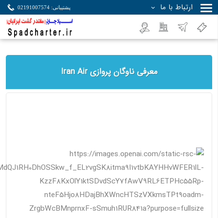
ارتباط با ما
پشتیبانی: 02191007574
جستجو
معرفی ناوگان پروازی Iran Air