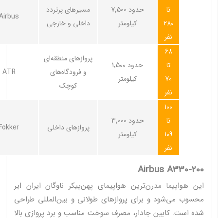
تا
حدود 7٬500
مسیرهای پرتردد
Airbus
280
کیلومتر
داخلی و خارجی
نفر
68
پروازهای منطقه‌ای
تا
حدود 1٬500
و فرودگاه‌های
ATR
70
کیلومتر
کوچک
نفر
100
تا
حدود 3٬000
پروازهای داخلی
Fokker
109
کیلومتر
نفر
Airbus A330-200
این هواپیما مدرن‌ترین هواپیمای پهن‌پیکر ناوگان ایران ایر
محسوب می‌شود و برای پروازهای طولانی و بین‌المللی طراحی
شده است. کابین جادار، مصرف سوخت مناسب و برد پروازی بالا