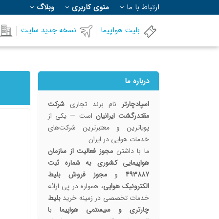
ارتباط با ما
منوی کاربری
وبلاگ
بلیت هواپیما
نسخه جدید سایت
درباره ما
اسپادچارتر
نام برند تجاری
شرکت
مقتدرگشت ایرانیان
است — یکی از
پویا‌ترین و معتبرترین شرکت‌های
خدمات هوایی در ایران.
ما با داشتن
مجوز فعالیت از سازمان
هواپیمایی کشوری به شماره ثبت
493887
و
مجوز فروش بلیط
الکترونیک هوایی
، همواره در پی ارائه
خدمات تخصصی در زمینه خرید
بلیط
چارتری و سیستمی هواپیما
با