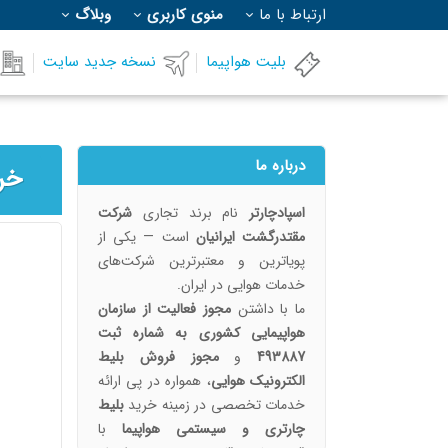
ارتباط با ما
منوی کاربری
وبلاگ
بلیت هواپیما
نسخه جدید سایت
درباره ما
اسپادچارتر
نام برند تجاری
شرکت
مقتدرگشت ایرانیان
است — یکی از
پویا‌ترین و معتبرترین شرکت‌های
خدمات هوایی در ایران.
ما با داشتن
مجوز فعالیت از سازمان
هواپیمایی کشوری به شماره ثبت
493887
و
مجوز فروش بلیط
الکترونیک هوایی
، همواره در پی ارائه
خدمات تخصصی در زمینه خرید
بلیط
چارتری و سیستمی هواپیما
با