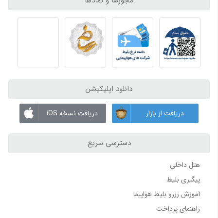
مجوزها و نمادها
چگونه تور، ویزا و اقامت خود را به بهترین شکل انتخاب کنیم؟
بدون واسطه و با قیمت اصلی
راهنمای فرودگاه ها
مشاوره رایگان و پشتیبانی 24 ساعته
تماس با ما
راهنمای کامل فرودگاه بین‌المللی ازمیر | ترمینال‌ها، امکانات و حمل‌ونقل
برای کسب اطلاعات بیشتر، رزرو بلیط چارتری یا دریافت مشاوره
راهنمای کامل فرودگاه بین‌المللی آلانیا (Gazipaşa-Alanya Airport) | ترمینال‌ها، امکانات و حمل‌ونقل
رایگان، می‌توانید با ما از طریق شبکه‌های اجتماعی و شماره‌های
راهنمای کامل فرودگاه بین‌المللی زاهدان | ترمینال‌ها، امکانات، پارکینگ و دسترسی
تماس در ارتباط باشید.
راهنمای کامل فرودگاه بین‌المللی گرگان | ترمینال‌ها، امکانات، پارکینگ و مسیرهای دسترسی
دانلود اپلیکیشن
اخطار حقوقی
راهنمای فرودگاه بین‌المللی ارومیه | امکانات، پارکینگ و مسیر دسترسی
طبق
ماده 12 جرائم رایانه / ماده 66 تجارت الکترونیک / مواد 47 و
فرودگاه بغداد | اطلاعات، ترمینال‌ها و پروازها
دریافت از بازار
دریافت نسخه iOS
61 قانون ثبت اختراعات و علائم تجاری
، هرگونه کپی‌برداری از برند
فرودگاه نجف | اطلاعات، ترمینال‌ها و پروازها
اسپادچارتر (spadcharter)
که موجب فریب کاربران شود
ممنوع
دسترسی سریع
بوده و
پیگرد قانونی دارد
.
راهنمای فرودگاه ها 2
هتل داخلی
فرودگاه استانبول (IST) | معرفی، ترمینال‌ها، امکانات و پروازها
پیگیری بلیط
فرودگاه زوارتنوتس ایروان | اطلاعات، ترمینال و پروازها
آموزش رزرو بلیط هواپیما
فرودگاه شرمتیوو مسکو | ترمینال‌ها، پروازها و اطلاعات کامل
فرودگاه بین‌المللی سردار جنگل رشت؛ راهنمای جامع امکانات، ترمینال‌ها، ایرلاین‌ها و خدمات
راهنمای پرداخت