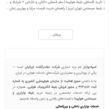
خرید اقساطی بلیط هواپیما | سفر قسطی داخلی و خارجی + شرایط و مدارک | اسپادچارتر
بلیط سیستمی تهران تبریز | راهنمای خرید، قیمت، مزایا و بهترین زمان رزرو
همه چیز درباره خرید بلیط هواپیما 2
خرید بلیط هواپیما اصفهان به نجف | بهترین قیمت، رزرو آنلاین و لحظه آخری
بیشتر...
طرح هفتگی اسپادچارتر | بلیط هواپیما بخرید و 5 میلیون تومان اعتبار سفر برنده شوید
خرید بلیط چارتری و لحظه آخری هواپیما از اسپادچارتر 724
پروازهای هواپیمایی جی‌اسکای از ترمینال 2 مهرآباد – معرفی و راهنمای کامل
درباره ما
هواپیمایی جی اسکای؛ نسل جدید پروازهای ایرانی از قلب اصفهان
اسپادچارتر | راهکاری نوین برای مدیریت سفرهای سازمانی
اسپادچارتر
نام برند تجاری
شرکت مقتدرگشت ایرانیان
است —
مسیرهای پروازی ماهان | مقاصد داخلی و بین‌المللی ایرلاین ماهان با اسپادچارتر – بهترین نرخ‌ها و خدمات
یکی از پویا‌ترین و معتبرترین شرکت‌های خدمات هوایی در ایران.
همه چیز درباره خرید بلیط هواپیما 3
ما با داشتن
مجوز فعالیت از سازمان هواپیمایی کشوری به شماره
ثبت 493887
و
مجوز فروش بلیط الکترونیک هوایی
، همواره در
نکات مهم و کلیدی خرید بلیط هواپیما
پی ارائه خدمات تخصصی در زمینه خرید
بلیط چارتری و
رزرو بلیط پرواز داخلی با اسپادچارتر
سیستمی هواپیما
با قیمت‌های رقابتی و بدون واسطه هستیم.
خرید بلیط چارتر با اسپادچارتر | تجربه سفر ارزان، سریع و مطمئن
خدمات چارتری داخلی و بین‌المللی
بلیط لحظه آخری هواپیما خرید بلیط ارزان هواپیما