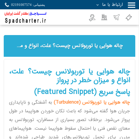
ارتباط با ما
پشتیبانی: 02191007574
جستجو
چاله هوایی یا توربولانس چیست؟ علت، انواع و میزان خطر در پرواز
چاله هوایی یا توربولانس چیست؟ علت،
انواع و میزان خطر در پرواز
پاسخ سریع (Featured Snippet)
چاله هوایی یا توربولانس (Turbulence)
به آشفتگی و ناپایداری
جریان هوا گفته می‌شود که باعث تکان خوردن هواپیما در طول
پرواز می‌شود. برخلاف تصور بسیاری از مسافران، توربولانس به
معنای نقص فنی یا احتمال سقوط هواپیما نیست. هواپیماهای
مدرن برای تحمل توربولانس‌های شدید طراحی شده‌اند و