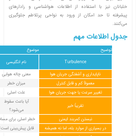
خلبانان نیز با استفاده از اطلاعات هواشناسی و رادارهای
پیشرفته تا حد امکان از ورود به نواحی پرتلاطم جلوگیری
می‌کنند.
جدول اطلاعات مهم
توضیح
موضوع
Turbulence
نام انگلیسی
ناپایداری و آشفتگی جریان هوا
معنی چاله هوایی
معمولاً کم و قابل کنترل
میزان خطر
تغییر سرعت یا جهت جریان هوا
علت اصلی
آیا باعث سقوط
تقریباً خیر
می‌شود؟
نبستن کمربند ایمنی
خطر اصلی برای مساف
در بسیاری از موارد بله، اما نه همیشه
قابل پیش‌بینی است؟