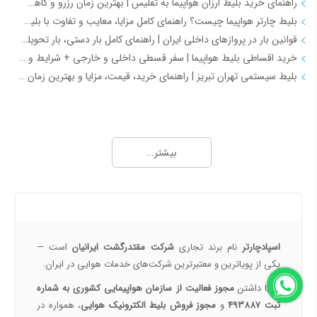
راهنمای خرید بلیط ارزان هواپیما به تفلیس | بهترین زمان رزرو و کاهش هزینه سفر
بلیط چارتر هواپیما چیست؟ راهنمای کامل مزایا، معایب و تفاوت با بلیط سیستمی
قوانین بار در پروازهای داخلی ایران | راهنمای کامل بار دستی، بار تحویلی و مقررات حمل بار
خرید اقساطی بلیط هواپیما | سفر قسطی داخلی و خارجی + شرایط و مدارک | اسپادچارتر
بلیط سیستمی تهران تبریز | راهنمای خرید، قیمت، مزایا و بهترین زمان رزرو
همه چیز درباره خرید بلیط هواپیما 2
خرید بلیط هواپیما اصفهان به نجف | بهترین قیمت، رزرو آنلاین و لحظه آخری
بیشتر...
طرح هفتگی اسپادچارتر | بلیط هواپیما بخرید و 5 میلیون تومان اعتبار سفر برنده شوید
خرید بلیط چارتری و لحظه آخری هواپیما از اسپادچارتر 724
پروازهای هواپیمایی جی‌اسکای از ترمینال 2 مهرآباد – معرفی و راهنمای کامل
درباره ما
هواپیمایی جی اسکای؛ نسل جدید پروازهای ایرانی از قلب اصفهان
اسپادچارتر | راهکاری نوین برای مدیریت سفرهای سازمانی
اسپادچارتر
نام برند تجاری
شرکت مقتدرگشت ایرانیان
است —
مسیرهای پروازی ماهان | مقاصد داخلی و بین‌المللی ایرلاین ماهان با اسپادچارتر – بهترین نرخ‌ها و خدمات
یکی از پویا‌ترین و معتبرترین شرکت‌های خدمات هوایی در ایران.
همه چیز درباره خرید بلیط هواپیما 3
ما با داشتن
مجوز فعالیت از سازمان هواپیمایی کشوری به شماره
ثبت 493887
و
مجوز فروش بلیط الکترونیک هوایی
، همواره در
نکات مهم و کلیدی خرید بلیط هواپیما