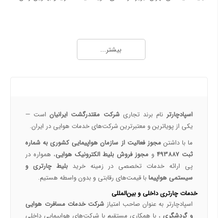
همه چیز درباره خرید بلیط هواپیما 2
خرید بلیط هواپیما اصفهان به نجف | بهترین قیمت، رزرو آنلاین و لحظه آخری
بیشتر...
طرح هفتگی اسپادچارتر | بلیط هواپیما بخرید و 5 میلیون تومان اعتبار سفر برنده شوید
خرید بلیط چارتری و لحظه آخری هواپیما از اسپادچارتر 724
پروازهای هواپیمایی جی‌اسکای از ترمینال 2 مهرآباد – معرفی و راهنمای کامل
درباره ما
هواپیمایی جی اسکای؛ نسل جدید پروازهای ایرانی از قلب اصفهان
اسپادچارتر | راهکاری نوین برای مدیریت سفرهای سازمانی
اسپادچارتر
نام برند تجاری
شرکت مقتدرگشت ایرانیان
است —
مسیرهای پروازی ماهان | مقاصد داخلی و بین‌المللی ایرلاین ماهان با اسپادچارتر – بهترین نرخ‌ها و خدمات
یکی از پویا‌ترین و معتبرترین شرکت‌های خدمات هوایی در ایران.
همه چیز درباره خرید بلیط هواپیما 3
ما با داشتن
مجوز فعالیت از سازمان هواپیمایی کشوری به شماره
ثبت 493887
و
مجوز فروش بلیط الکترونیک هوایی
، همواره در
نکات مهم و کلیدی خرید بلیط هواپیما
پی ارائه خدمات تخصصی در زمینه خرید
بلیط چارتری و
رزرو بلیط پرواز داخلی با اسپادچارتر
سیستمی هواپیما
با قیمت‌های رقابتی و بدون واسطه هستیم.
خرید بلیط چارتر با اسپادچارتر | تجربه سفر ارزان، سریع و مطمئن
خدمات چارتری داخلی و بین‌المللی
بلیط لحظه آخری هواپیما خرید بلیط ارزان هواپیما
اسپادچارتر به عنوان صاحب امتیاز
شرکت خدمات مسافرت هوایی
تعیین قیمت بلیط‌های چارتری و سیستمی
و گردشگری
، با همکاری مستقیم با شرکت‌های هواپیمایی داخلی