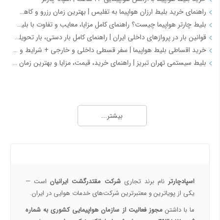
راهنمای خرید بلیط ارزان هواپیما به تفلیس | بهترین زمان رزرو و کاهش هزینه سفر
بلیط چارتر هواپیما چیست؟ راهنمای کامل مزایا، معایب و تفاوت با بلیط سیستمی
قوانین بار در پروازهای داخلی ایران | راهنمای کامل بار دستی، بار تحویلی و مقررات حمل بار
خرید اقساطی بلیط هواپیما | سفر قسطی داخلی و خارجی + شرایط و مدارک | اسپادچارتر
بلیط سیستمی تهران تبریز | راهنمای خرید، قیمت، مزایا و بهترین زمان رزرو
همه چیز درباره خرید بلیط هواپیما 2
خرید بلیط هواپیما اصفهان به نجف | بهترین قیمت، رزرو آنلاین و لحظه آخری
بیشتر...
طرح هفتگی اسپادچارتر | بلیط هواپیما بخرید و 5 میلیون تومان اعتبار سفر برنده شوید
خرید بلیط چارتری و لحظه آخری هواپیما از اسپادچارتر 724
پروازهای هواپیمایی جی‌اسکای از ترمینال 2 مهرآباد – معرفی و راهنمای کامل
درباره ما
هواپیمایی جی اسکای؛ نسل جدید پروازهای ایرانی از قلب اصفهان
اسپادچارتر | راهکاری نوین برای مدیریت سفرهای سازمانی
اسپادچارتر
نام برند تجاری
شرکت مقتدرگشت ایرانیان
است —
مسیرهای پروازی ماهان | مقاصد داخلی و بین‌المللی ایرلاین ماهان با اسپادچارتر – بهترین نرخ‌ها و خدمات
یکی از پویا‌ترین و معتبرترین شرکت‌های خدمات هوایی در ایران.
همه چیز درباره خرید بلیط هواپیما 3
ما با داشتن
مجوز فعالیت از سازمان هواپیمایی کشوری به شماره