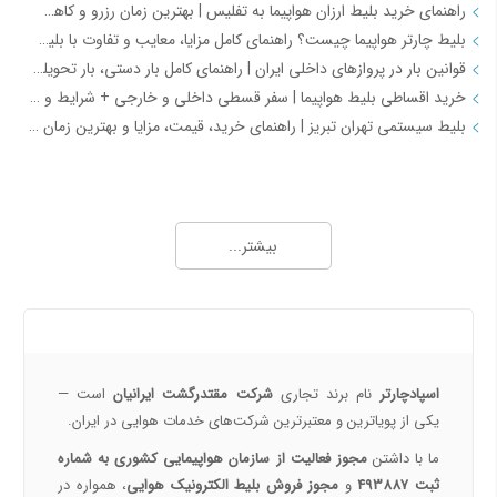
راهنمای خرید بلیط ارزان هواپیما به تفلیس | بهترین زمان رزرو و کاهش هزینه سفر
بلیط چارتر هواپیما چیست؟ راهنمای کامل مزایا، معایب و تفاوت با بلیط سیستمی
قوانین بار در پروازهای داخلی ایران | راهنمای کامل بار دستی، بار تحویلی و مقررات حمل بار
خرید اقساطی بلیط هواپیما | سفر قسطی داخلی و خارجی + شرایط و مدارک | اسپادچارتر
بلیط سیستمی تهران تبریز | راهنمای خرید، قیمت، مزایا و بهترین زمان رزرو
همه چیز درباره خرید بلیط هواپیما 2
خرید بلیط هواپیما اصفهان به نجف | بهترین قیمت، رزرو آنلاین و لحظه آخری
بیشتر...
طرح هفتگی اسپادچارتر | بلیط هواپیما بخرید و 5 میلیون تومان اعتبار سفر برنده شوید
خرید بلیط چارتری و لحظه آخری هواپیما از اسپادچارتر 724
پروازهای هواپیمایی جی‌اسکای از ترمینال 2 مهرآباد – معرفی و راهنمای کامل
درباره ما
هواپیمایی جی اسکای؛ نسل جدید پروازهای ایرانی از قلب اصفهان
اسپادچارتر | راهکاری نوین برای مدیریت سفرهای سازمانی
اسپادچارتر
نام برند تجاری
شرکت مقتدرگشت ایرانیان
است —
مسیرهای پروازی ماهان | مقاصد داخلی و بین‌المللی ایرلاین ماهان با اسپادچارتر – بهترین نرخ‌ها و خدمات
یکی از پویا‌ترین و معتبرترین شرکت‌های خدمات هوایی در ایران.
همه چیز درباره خرید بلیط هواپیما 3
ما با داشتن
مجوز فعالیت از سازمان هواپیمایی کشوری به شماره
ثبت 493887
و
مجوز فروش بلیط الکترونیک هوایی
، همواره در