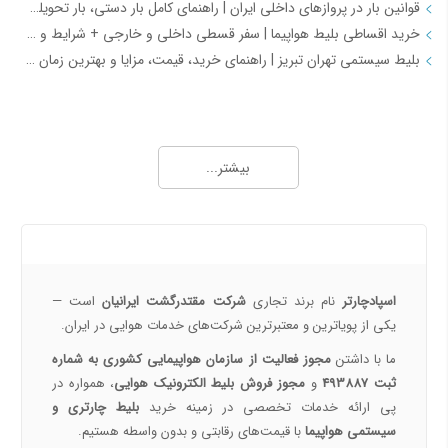
قوانین بار در پروازهای داخلی ایران | راهنمای کامل بار دستی، بار تحویلی و مقررات حمل بار
خرید اقساطی بلیط هواپیما | سفر قسطی داخلی و خارجی + شرایط و مدارک | اسپادچارتر
بلیط سیستمی تهران تبریز | راهنمای خرید، قیمت، مزایا و بهترین زمان رزرو
همه چیز درباره خرید بلیط هواپیما 2
خرید بلیط هواپیما اصفهان به نجف | بهترین قیمت، رزرو آنلاین و لحظه آخری
بیشتر...
طرح هفتگی اسپادچارتر | بلیط هواپیما بخرید و 5 میلیون تومان اعتبار سفر برنده شوید
خرید بلیط چارتری و لحظه آخری هواپیما از اسپادچارتر 724
پروازهای هواپیمایی جی‌اسکای از ترمینال 2 مهرآباد – معرفی و راهنمای کامل
درباره ما
هواپیمایی جی اسکای؛ نسل جدید پروازهای ایرانی از قلب اصفهان
اسپادچارتر | راهکاری نوین برای مدیریت سفرهای سازمانی
اسپادچارتر
نام برند تجاری
شرکت مقتدرگشت ایرانیان
است —
مسیرهای پروازی ماهان | مقاصد داخلی و بین‌المللی ایرلاین ماهان با اسپادچارتر – بهترین نرخ‌ها و خدمات
یکی از پویا‌ترین و معتبرترین شرکت‌های خدمات هوایی در ایران.
همه چیز درباره خرید بلیط هواپیما 3
ما با داشتن
مجوز فعالیت از سازمان هواپیمایی کشوری به شماره
ثبت 493887
و
مجوز فروش بلیط الکترونیک هوایی
، همواره در
نکات مهم و کلیدی خرید بلیط هواپیما
پی ارائه خدمات تخصصی در زمینه خرید
بلیط چارتری و
رزرو بلیط پرواز داخلی با اسپادچارتر
سیستمی هواپیما
با قیمت‌های رقابتی و بدون واسطه هستیم.
خرید بلیط چارتر با اسپادچارتر | تجربه سفر ارزان، سریع و مطمئن