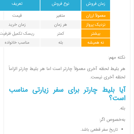
زمان فروش
نوع فروش
تعریف
معمولاً ارزان
متغیر
قیمت
نزدیک پرواز
هر زمان
زمان خرید
بیشتر
کمتر
ریسک تکمیل ظرفیت
نه همیشه
بله
مناسب خانواده
نکته مهم:
هر بلیط لحظه آخری معمولاً چارتر است اما هر بلیط چارتر الزاماً
لحظه آخری نیست.
آیا بلیط چارتر برای سفر زیارتی مناسب
است؟
بله.
به‌خصوص اگر:
تاریخ سفر قطعی باشد.