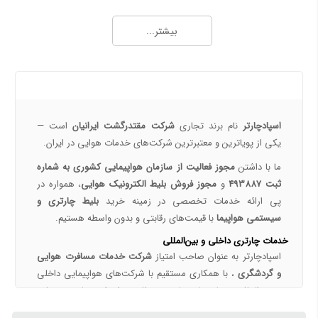
خرید بلیط هواپیما اصفهان به نجف | بهترین قیمت، رزرو آنلاین و لحظه آخری
بیشتر...
طرح هفتگی اسپادچارتر | بلیط هواپیما بخرید و 5 میلیون تومان اعتبار سفر برنده شوید
خرید بلیط چارتری و لحظه آخری هواپیما از اسپادچارتر 724
پروازهای هواپیمایی جی‌اسکای از ترمینال 2 مهرآباد – معرفی و راهنمای کامل
درباره ما
هواپیمایی جی اسکای؛ نسل جدید پروازهای ایرانی از قلب اصفهان
اسپادچارتر | راهکاری نوین برای مدیریت سفرهای سازمانی
اسپادچارتر
نام برند تجاری
شرکت مقتدرگشت ایرانیان
است —
مسیرهای پروازی ماهان | مقاصد داخلی و بین‌المللی ایرلاین ماهان با اسپادچارتر – بهترین نرخ‌ها و خدمات
یکی از پویا‌ترین و معتبرترین شرکت‌های خدمات هوایی در ایران.
همه چیز درباره خرید بلیط هواپیما 3
ما با داشتن
مجوز فعالیت از سازمان هواپیمایی کشوری به شماره
ثبت 493887
و
مجوز فروش بلیط الکترونیک هوایی
، همواره در
نکات مهم و کلیدی خرید بلیط هواپیما
پی ارائه خدمات تخصصی در زمینه خرید
بلیط چارتری و
رزرو بلیط پرواز داخلی با اسپادچارتر
سیستمی هواپیما
با قیمت‌های رقابتی و بدون واسطه هستیم.
خرید بلیط چارتر با اسپادچارتر | تجربه سفر ارزان، سریع و مطمئن
خدمات چارتری داخلی و بین‌المللی
بلیط لحظه آخری هواپیما خرید بلیط ارزان هواپیما
اسپادچارتر به عنوان صاحب امتیاز
شرکت خدمات مسافرت هوایی
تعیین قیمت بلیط‌های چارتری و سیستمی
و گردشگری
، با همکاری مستقیم با شرکت‌های هواپیمایی داخلی
و بین‌المللی، برنامه‌های چارتری منظمی را برای مقاصد مختلف
همه چیز درباره تور ویزا اقامت
داخلی و خارجی ارائه می‌دهد.