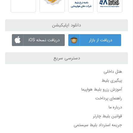
تماس با ما
راهنمای کامل فرودگاه بین‌المللی آلانیا (Gazipaşa-Alanya Airport) | ترمینال‌ها، امکانات و حمل‌ونقل
برای کسب اطلاعات بیشتر، رزرو بلیط چارتری یا دریافت مشاوره
راهنمای کامل فرودگاه بین‌المللی زاهدان | ترمینال‌ها، امکانات، پارکینگ و دسترسی
رایگان، می‌توانید با ما از طریق شبکه‌های اجتماعی و شماره‌های
راهنمای کامل فرودگاه بین‌المللی گرگان | ترمینال‌ها، امکانات، پارکینگ و مسیرهای دسترسی
تماس در ارتباط باشید.
راهنمای فرودگاه بین‌المللی ارومیه | امکانات، پارکینگ و مسیر دسترسی
دانلود اپلیکیشن
اخطار حقوقی
فرودگاه بغداد | اطلاعات، ترمینال‌ها و پروازها
طبق
ماده 12 جرائم رایانه / ماده 66 تجارت الکترونیک / مواد 47 و
فرودگاه نجف | اطلاعات، ترمینال‌ها و پروازها
دریافت از بازار
دریافت نسخه iOS
61 قانون ثبت اختراعات و علائم تجاری
، هرگونه کپی‌برداری از برند
فرودگاه استانبول (IST) | معرفی، ترمینال‌ها، امکانات و پروازها
اسپادچارتر (spadcharter)
که موجب فریب کاربران شود
ممنوع
دسترسی سریع
بوده و
پیگرد قانونی دارد
.
راهنمای فرودگاه ها 2
هتل داخلی
فرودگاه زوارتنوتس ایروان | اطلاعات، ترمینال و پروازها
پیگیری بلیط
فرودگاه شرمتیوو مسکو | ترمینال‌ها، پروازها و اطلاعات کامل
آموزش رزرو بلیط هواپیما
فرودگاه بین‌المللی سردار جنگل رشت؛ راهنمای جامع امکانات، ترمینال‌ها، ایرلاین‌ها و خدمات
امکانات فرودگاه تبریز؛ راهنمای کامل فرودگاه بین‌المللی شهید مدنی
راهنمای پرداخت
مسیر فرودگاه تبریز تا مرکز شهر | فاصله، تاکسی، اتوبوس، مترو و راهنمای کامل
درباره ما
فرودگاه بین‌المللی تبریز (فرودگاه بین‌المللی شهید مدنی تبریز)
قوانین بلیط چارتر
فرودگاه بین‌المللی آیت‌الله هاشمی رفسنجانی کرمان؛ راهنمای کامل مسافران و آشنایی با پروازهای کرمان
جریمه استرداد بلیط سیستمی