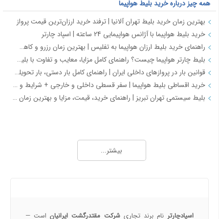
همه چیز درباره خرید بلیط هواپیما
بهترین زمان خرید بلیط تهران آلانیا | ترفند خرید ارزان‌ترین قیمت پرواز
خرید بلیط هواپیما با آژانس هواپیمایی 24 ساعته | اسپاد چارتر
راهنمای خرید بلیط ارزان هواپیما به تفلیس | بهترین زمان رزرو و کاهش هزینه سفر
بلیط چارتر هواپیما چیست؟ راهنمای کامل مزایا، معایب و تفاوت با بلیط سیستمی
قوانین بار در پروازهای داخلی ایران | راهنمای کامل بار دستی، بار تحویلی و مقررات حمل بار
خرید اقساطی بلیط هواپیما | سفر قسطی داخلی و خارجی + شرایط و مدارک | اسپادچارتر
بلیط سیستمی تهران تبریز | راهنمای خرید، قیمت، مزایا و بهترین زمان رزرو
همه چیز درباره خرید بلیط هواپیما 2
خرید بلیط هواپیما اصفهان به نجف | بهترین قیمت، رزرو آنلاین و لحظه آخری
بیشتر...
طرح هفتگی اسپادچارتر | بلیط هواپیما بخرید و 5 میلیون تومان اعتبار سفر برنده شوید
خرید بلیط چارتری و لحظه آخری هواپیما از اسپادچارتر 724
پروازهای هواپیمایی جی‌اسکای از ترمینال 2 مهرآباد – معرفی و راهنمای کامل
درباره ما
هواپیمایی جی اسکای؛ نسل جدید پروازهای ایرانی از قلب اصفهان
اسپادچارتر | راهکاری نوین برای مدیریت سفرهای سازمانی
اسپادچارتر
نام برند تجاری
شرکت مقتدرگشت ایرانیان
است —
مسیرهای پروازی ماهان | مقاصد داخلی و بین‌المللی ایرلاین ماهان با اسپادچارتر – بهترین نرخ‌ها و خدمات