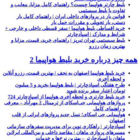
بلیط چارتر هواپیما چیست؟ راهنمای کامل مزایا، معایب و
تفاوت با بلیط سیستمی
قوانین بار در پروازهای داخلی ایران | راهنمای کامل بار
دستی، بار تحویلی و مقررات حمل بار
خرید اقساطی بلیط هواپیما | سفر قسطی داخلی و خارجی +
شرایط و مدارک | اسپادچارتر
بلیط سیستمی تهران تبریز | راهنمای خرید، قیمت، مزایا و
بهترین زمان رزرو
همه چیز درباره خرید بلیط هواپیما 2
خرید بلیط هواپیما اصفهان به نجف | بهترین قیمت، رزرو آنلاین
و لحظه آخری
طرح هفتگی اسپادچارتر | بلیط هواپیما بخرید و 5 میلیون
تومان اعتبار سفر برنده شوید
خرید بلیط چارتری و لحظه آخری هواپیما از اسپادچارتر 724
پروازهای هواپیمایی جی‌اسکای از ترمینال 2 مهرآباد – معرفی
و راهنمای کامل
هواپیمایی جی اسکای؛ نسل جدید پروازهای ایرانی از قلب
اصفهان
اسپادچارتر | راهکاری نوین برای مدیریت سفرهای سازمانی
مسیرهای پروازی ماهان | مقاصد داخلی و بین‌المللی ایرلاین
ماهان با اسپادچارتر – بهترین نرخ‌ها و خدمات