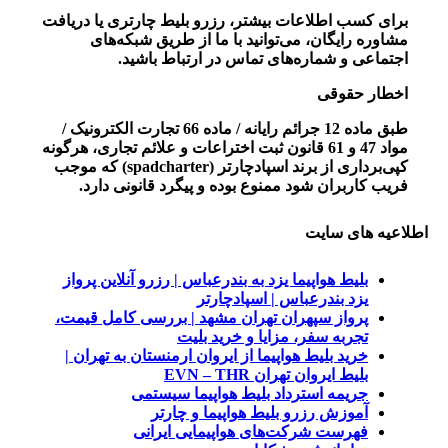
برای کسب اطلاعات بیشتر، رزرو بلیط چارتری یا دریافت
مشاوره رایگان، می‌توانید با ما از طریق شبکه‌های
اجتماعی و شماره‌های تماس در ارتباط باشید.
اخطار حقوقی
طبق
ماده 12 جرائم رایانه / ماده 66 تجارت الکترونیک /
مواد 47 و 61 قانون ثبت اختراعات و علائم تجاری
، هرگونه
کپی‌برداری از برند
اسپادچارتر (spadcharter)
که موجب
فریب کاربران شود
ممنوع
بوده و
پیگرد قانونی دارد
.
اطلاعیه های سایت
بلیط هواپیما یزد به بندرعباس | رزرو آنلاین پرواز
یزد بندرعباس | اسپادچارتر
پرواز سپهران تهران مشهد | بررسی کامل قیمت،
تجربه سفر، مزایا و خرید بلیت
خرید بلیط هواپیما از ایروان ارمنستان به تهران |
بلیط ایروان تهران EVN – THR
جریمه استرداد بلیط هواپیما سیستمی
آموزش رزرو بلیط هواپیما و چارتر
فهرست شرکت‌های هواپیمایی ایرانی