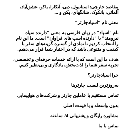
مقاصد خارجی:
استانبول، دبی، آنکارا، باکو، عشق‌آباد،
آلماتی، بانکوک، شانگهای، پکن و ...
معنی نام "اسپادچارتر"
نام
"اسپاد"
در زبان فارسی به معنی "دارنده سپاه
نیرومند" یا "دارنده اسب های فراوان" است. ما این نام
را انتخاب کردیم تا نمادی از
گستره گزینه‌های سفر
با
کیفیت و متنوعی باشد که در اختیار شما قرار می‌دهیم.
هدف ما این است که با ارائه خدمات حرفه‌ای و تخصصی،
تجربه سفر شما را
لذت‌بخش، یادگاری و بی‌نظیر
کنیم.
چرا اسپادچارتر؟
به‌روزترین لیست چارترها
تماس مستقیم با عاملین چارتر و شرکت‌های هواپیمایی
بدون واسطه و با قیمت اصلی
مشاوره رایگان و پشتیبانی 24 ساعته
تماس با ما