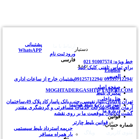
پشتیبانی
ارتباط با ما
دستیار
WhatsAPP
ورود
ثبت نام
فارسی
خط ویژه: 91007574 021
رزرو
برای
تماس تلفنی
کلیک کنید
English
العربی
/09355712294
/09125712294
پشتیبان خارج از ساعات اداری
صفحه اصلی
MOGHTADERGASHT@YAHOO.COM
پیگیری بلیط
هتل داخلی
تهران ،اکباتان،بلوارنفیسی،جنب بانک پاسارکاد پلاک 49،ساختمان
آموزش رزرو بلیط هواپیما
آرمان طبقه3،شرکت خدمات مسافرتی و گردشگری مقتدر
درباره ما
گشت ایرانیان
موقعیت ما بر روی نقشه
قوانین
قوانین بلیط چارتر
شماره حساب
جریمه استرداد بلیط سیستمی
منوی کاربری
وبلاگ
بار همراه مسافر