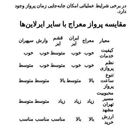
در برخی شرایط عملیاتی امکان جابه‌جایی زمان پرواز وجود
دارد.
مقایسه پرواز معراج با سایر ایرلاین‌ها
ایران
قشم
معیار
معراج
وارش
سپهران
ایر
ایر
کیفیت
خوب
خوب
متوسط
خوب
خوب
خدمات
نظم
خوب
خوب
متوسط
خوب
متوسط
پروازی
تنوع
ساعت
بالا
متوسط
بالا
متوسط
متوسط
پرواز
محبوبیت
مسیر
زیاد
زیاد
زیاد
متوسط
متوسط
تهران
مشهد
ارزش
بالا
بالا
مناسب
مناسب
مناسب
خرید